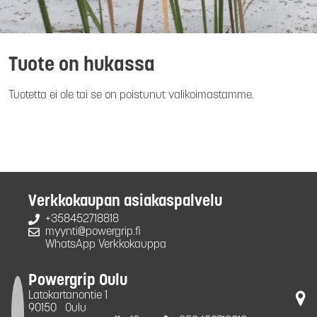
Tuote on hukassa
Tuotetta ei ole tai se on poistunut valikoimastamme.
Verkkokaupan asiakaspalvelu
+358452718818
myynti@powergrip.fi
WhatsApp Verkkokauppa
Powergrip Oulu
Latokartanontie 1
90150
Oulu