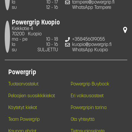
la
10 - 17
tampere@powergrip.fi
su
12 - 16
WhatsApp Tampere
Powergrip Kuopio
Kiekkotie 4
70200
Kuopio
ma - pe
10 - 18
+358456019055
la
10 - 16
kuopio@powergrip.fi
su
SULJETTU
WhatsApp Kuopio
Powergrip
Tuotearvostelut
Powergrip Buyback
Pelaajien suosikkikiekot
Eri vakausasteet
Käytetyt kiekot
Powergripin tarina
Team Powergrip
Ota yhteyttä
Kaupan ehdot
Tietosuojaseloste