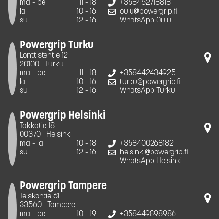
ma - pe
11 - 18
+358452718818
la
10 - 16
oulu@powergrip.fi
su
12 - 16
WhatsApp Oulu
Powergrip Turku
Lonttistentie 12
20100
Turku
ma - pe
11 - 18
+358442434925
la
10 - 16
turku@powergrip.fi
su
12 - 16
WhatsApp Turku
Powergrip Helsinki
Takkatie 18
00370
Helsinki
ma - la
10 - 18
+358400268182
su
12 - 16
helsinki@powergrip.fi
WhatsApp Helsinki
Powergrip Tampere
Teiskontie 61
33560
Tampere
ma - pe
10 - 19
+358449898986