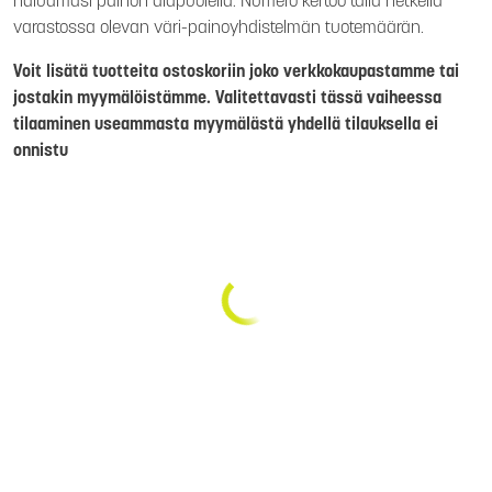
haluamasi painon alapuolella. Numero kertoo tällä hetkellä
varastossa olevan väri-painoyhdistelmän tuotemäärän.
Voit lisätä tuotteita ostoskoriin joko verkkokaupastamme tai
jostakin myymälöistämme. Valitettavasti tässä vaiheessa
tilaaminen useammasta myymälästä yhdellä tilauksella ei
onnistu