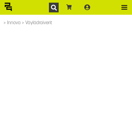
Innova
Väylädraiverit