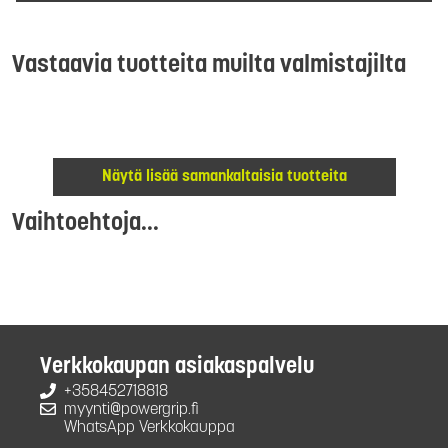
Vastaavia tuotteita muilta valmistajilta
Näytä lisää samankaltaisia tuotteita
Vaihtoehtoja...
Verkkokaupan asiakaspalvelu
+358452718818
myynti@powergrip.fi
WhatsApp Verkkokauppa