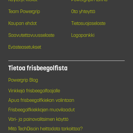
Team Powergrip
Ota yhteyttä
Kaupan ehdot
Tietosuojaseloste
Saavutettavuusseloste
Logopankki
Evästeasetukset
Tietoa frisbeegolfista
Powergrip Blog
Vinkkejä frisbeegolfaajalle
Apua frisbeegolfkiekon valintaan
Frisbeegolfkiekkojen muovilaadut
Väri- ja painovalitsimen käyttö
Mitä TechDiscin heittodata tarkoittaa?