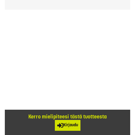
Kerro mielipiteesi tästä tuotteesta
Kirjaudu