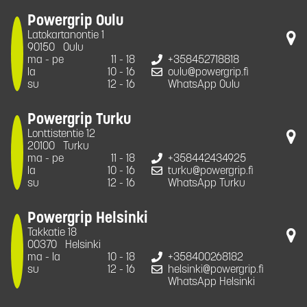
Powergrip Oulu
Latokartanontie 1
90150
Oulu
ma - pe
11 - 18
+358452718818
la
10 - 16
oulu@powergrip.fi
su
12 - 16
WhatsApp Oulu
Powergrip Turku
Lonttistentie 12
20100
Turku
ma - pe
11 - 18
+358442434925
la
10 - 16
turku@powergrip.fi
su
12 - 16
WhatsApp Turku
Powergrip Helsinki
Takkatie 18
00370
Helsinki
ma - la
10 - 18
+358400268182
su
12 - 16
helsinki@powergrip.fi
WhatsApp Helsinki