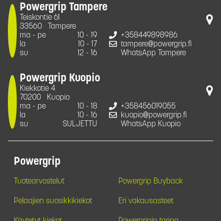
Powergrip Tampere
Teiskontie 61
33560
Tampere
ma - pe
10 - 19
+358449898986
la
10 - 17
tampere@powergrip.fi
su
12 - 16
WhatsApp Tampere
Powergrip Kuopio
Kiekkotie 4
70200
Kuopio
ma - pe
10 - 18
+358456019055
la
10 - 16
kuopio@powergrip.fi
su
SULJETTU
WhatsApp Kuopio
Powergrip
Tuotearvostelut
Powergrip Buyback
Pelaajien suosikkikiekot
Eri vakausasteet
Käytetyt kiekot
Powergripin tarina