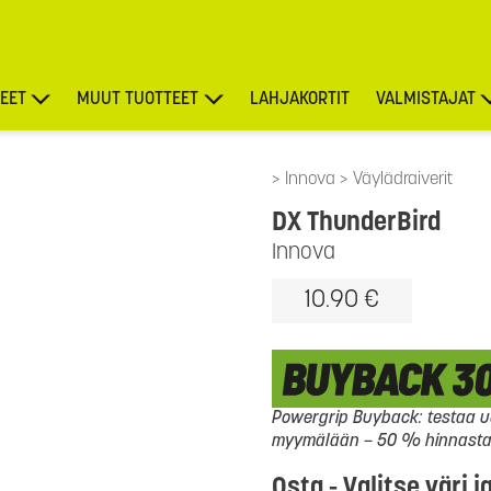
EET
MUUT TUOTTEET
LAHJAKORTIT
VALMISTAJAT
TARJOUKSET
Innova
Väylädraiverit
DX ThunderBird
Innova
10.90 €
Powergrip Buyback: testaa uu
myymälään – 50 % hinnasta l
Osta - Valitse väri j