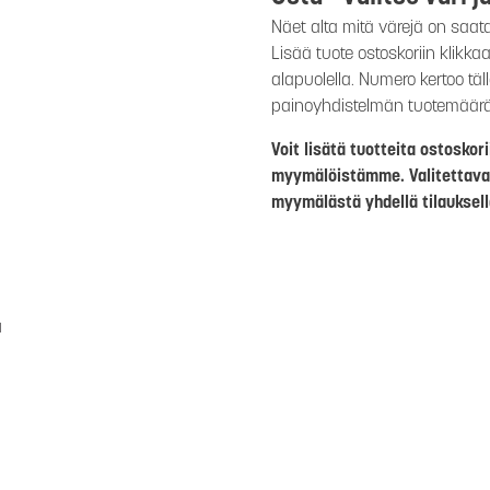
Näet alta mitä värejä on saat
Lisää tuote ostoskoriin klikk
alapuolella. Numero kertoo täl
painoyhdistelmän tuotemäär
Voit lisätä tuotteita ostosko
myymälöistämme. Valitettava
myymälästä yhdellä tilauksell
a