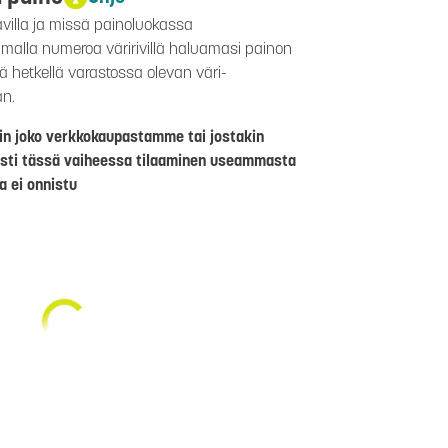
avilla ja missä painoluokassa
aamalla numeroa väririvillä haluamasi painon
lä hetkellä varastossa olevan väri-
än.
riin joko verkkokaupastamme tai jostakin
sti tässä vaiheessa tilaaminen useammasta
a ei onnistu