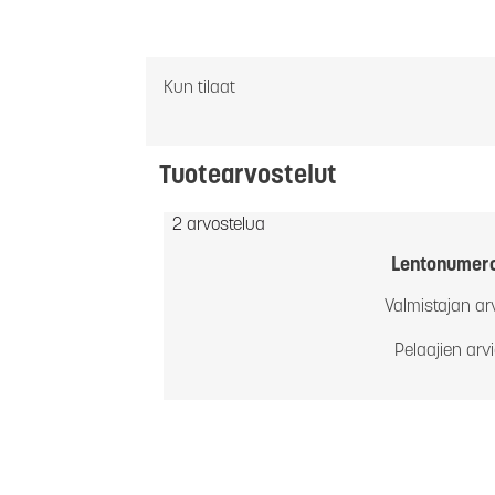
Kun tilaat
Tuotearvostelut
2 arvostelua
Lentonumer
Valmistajan ar
Pelaajien arv