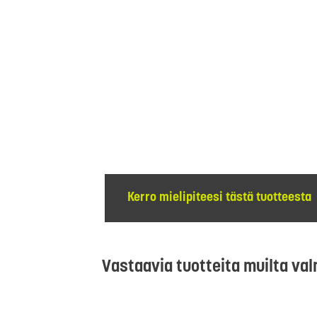
Kerro mielipiteesi tästä tuotteesta
Vastaavia tuotteita muilta val