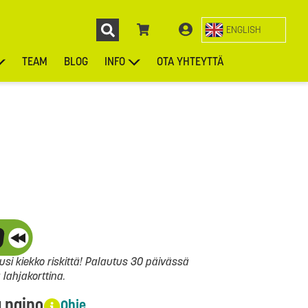
ENGLISH
TEAM
BLOG
INFO
OTA YHTEYTTÄ
ENGL
KIEKOT
LAUKUT
ASUSTEET
MUUT TUOTTEET
si kiekko riskittä! Palautus 30 päivässä
ahjakorttina.
a paino
Ohje