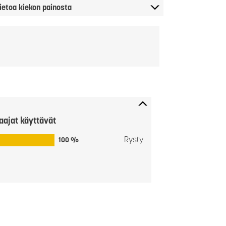
ietoa kiekon painosta
aajat käyttävät
Rysty
100 %