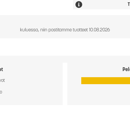
T
kuluessa, niin postitamme tuotteet 10.08.2026
ot
Pel
vot
io