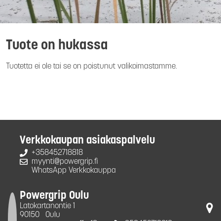
Tuote on hukassa
Tuotetta ei ole tai se on poistunut valikoimastamme.
Verkkokaupan asiakaspalvelu
+358452718818
myynti@powergrip.fi
WhatsApp Verkkokauppa
Powergrip Oulu
Latokartanontie 1
90150
Oulu