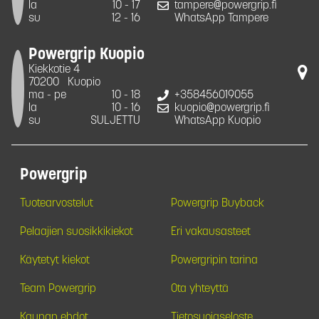
la
10 - 17
tampere@powergrip.fi
su
12 - 16
WhatsApp Tampere
Powergrip Kuopio
Kiekkotie 4
70200
Kuopio
ma - pe
10 - 18
+358456019055
la
10 - 16
kuopio@powergrip.fi
su
SULJETTU
WhatsApp Kuopio
Powergrip
Tuotearvostelut
Powergrip Buyback
Pelaajien suosikkikiekot
Eri vakausasteet
Käytetyt kiekot
Powergripin tarina
Team Powergrip
Ota yhteyttä
Kaupan ehdot
Tietosuojaseloste