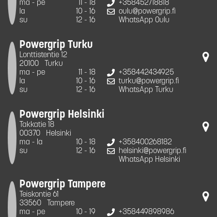
ma - pe
11 - 18
+358452718818
la
10 - 16
oulu@powergrip.fi
su
12 - 16
WhatsApp Oulu
Powergrip Turku
Lonttistentie 12
20100
Turku
ma - pe
11 - 18
+358442434925
la
10 - 16
turku@powergrip.fi
su
12 - 16
WhatsApp Turku
Powergrip Helsinki
Takkatie 18
00370
Helsinki
ma - la
10 - 18
+358400268182
su
12 - 16
helsinki@powergrip.fi
WhatsApp Helsinki
Powergrip Tampere
Teiskontie 61
33560
Tampere
ma - pe
10 - 19
+358449898986