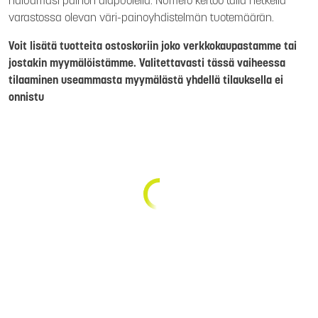
haluamasi painon alapuolella. Numero kertoo tällä hetkellä
varastossa olevan väri-painoyhdistelmän tuotemäärän.
Voit lisätä tuotteita ostoskoriin joko verkkokaupastamme tai
jostakin myymälöistämme. Valitettavasti tässä vaiheessa
tilaaminen useammasta myymälästä yhdellä tilauksella ei
onnistu