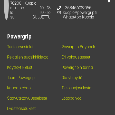
70200
Kuopio
ma - pe
10 - 18
+358456019055
la
10 - 16
kuopio@powergrip.fi
su
SULJETTU
WhatsApp Kuopio
Powergrip
Tuotearvostelut
Powergrip Buyback
Pelaajien suosikkikiekot
Eri vakausasteet
Käytetyt kiekot
Powergripin tarina
Team Powergrip
Ota yhteyttä
Kaupan ehdot
Tietosuojaseloste
Saavutettavuusseloste
Logopankki
Evästeasetukset