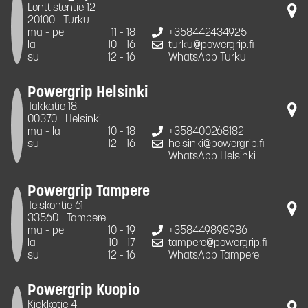
Lonttistentie 12
20100
Turku
ma - pe
11 - 18
+358442434925
la
10 - 16
turku@powergrip.fi
su
12 - 16
WhatsApp Turku
Powergrip Helsinki
Takkatie 18
00370
Helsinki
ma - la
10 - 18
+358400268182
su
12 - 16
helsinki@powergrip.fi
WhatsApp Helsinki
Powergrip Tampere
Teiskontie 61
33560
Tampere
ma - pe
10 - 19
+358449898986
la
10 - 17
tampere@powergrip.fi
su
12 - 16
WhatsApp Tampere
Powergrip Kuopio
Kiekkotie 4