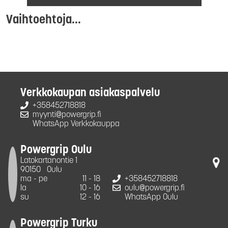
Vaihtoehtoja...
Verkkokaupan asiakaspalvelu
+358452718818
myynti@powergrip.fi
WhatsApp Verkkokauppa
Powergrip Oulu
Latokartanontie 1
90150
Oulu
ma - pe
11 - 18
+358452718818
la
10 - 16
oulu@powergrip.fi
su
12 - 16
WhatsApp Oulu
Powergrip Turku