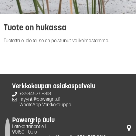
Tuote on hukassa
Tuotetta ei ole tai se on poistunut valikoimastamme.
Verkkokaupan asiakaspalvelu
+358452718818
myynti@powergrip.fi
WhatsApp Verkkokauppa
Powergrip Oulu
Latokartanontie 1
90150
Oulu