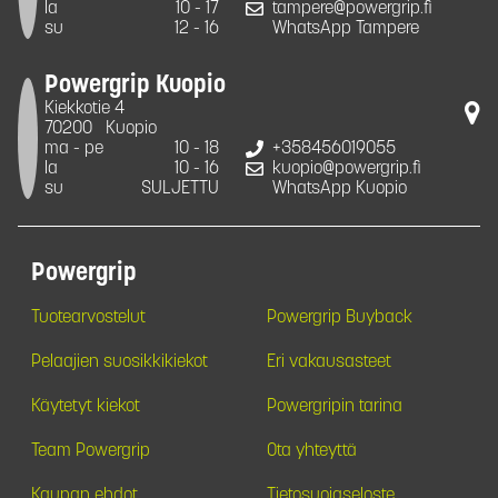
la
10 - 17
tampere@powergrip.fi
su
12 - 16
WhatsApp Tampere
Powergrip Kuopio
Kiekkotie 4
70200
Kuopio
ma - pe
10 - 18
+358456019055
la
10 - 16
kuopio@powergrip.fi
su
SULJETTU
WhatsApp Kuopio
Powergrip
Tuotearvostelut
Powergrip Buyback
Pelaajien suosikkikiekot
Eri vakausasteet
Käytetyt kiekot
Powergripin tarina
Team Powergrip
Ota yhteyttä
Kaupan ehdot
Tietosuojaseloste