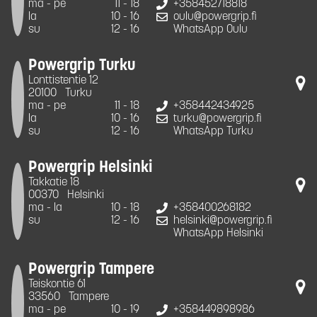
ma - pe
11 - 18
+358452718818
la
10 - 16
oulu@powergrip.fi
su
12 - 16
WhatsApp Oulu
Powergrip Turku
Lonttistentie 12
20100
Turku
ma - pe
11 - 18
+358442434925
la
10 - 16
turku@powergrip.fi
su
12 - 16
WhatsApp Turku
Powergrip Helsinki
Takkatie 18
00370
Helsinki
ma - la
10 - 18
+358400268182
su
12 - 16
helsinki@powergrip.fi
WhatsApp Helsinki
Powergrip Tampere
Teiskontie 61
33560
Tampere
ma - pe
10 - 19
+358449898986