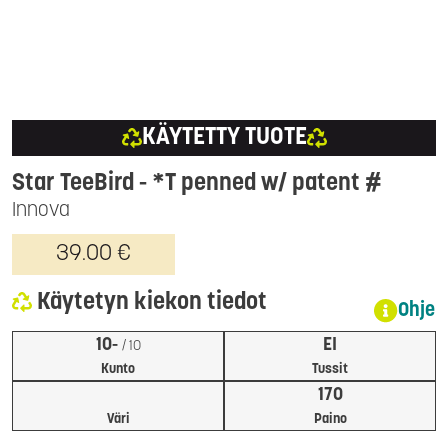
KÄYTETTY TUOTE
Star TeeBird
- *T penned w/ patent #
Innova
39.00 €
Käytetyn kiekon tiedot
Ohje
10-
EI
/ 10
Kunto
Tussit
170
Väri
Paino