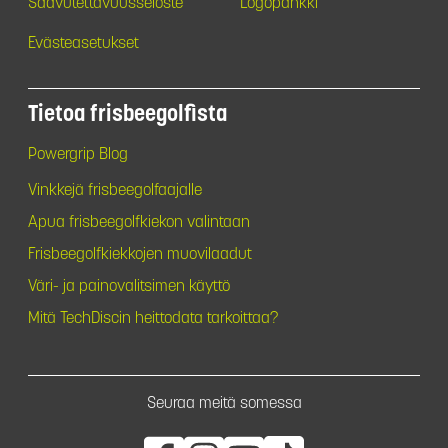
Saavutettavuusseloste
Logopankki
Evästeasetukset
Tietoa frisbeegolfista
Powergrip Blog
Vinkkejä frisbeegolfaajalle
Apua frisbeegolfkiekon valintaan
Frisbeegolfkiekkojen muovilaadut
Väri- ja painovalitsimen käyttö
Mitä TechDiscin heittodata tarkoittaa?
Seuraa meitä somessa