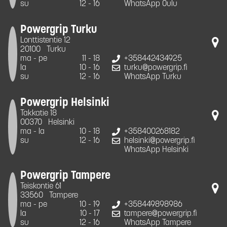
su
12 - 16
WhatsApp Oulu
Powergrip Turku
Lonttistentie 12
20100
Turku
ma - pe
11 - 18
+358442434925
la
10 - 16
turku@powergrip.fi
su
12 - 16
WhatsApp Turku
Powergrip Helsinki
Takkatie 18
00370
Helsinki
ma - la
10 - 18
+358400268182
su
12 - 16
helsinki@powergrip.fi
WhatsApp Helsinki
Powergrip Tampere
Teiskontie 61
33560
Tampere
ma - pe
10 - 19
+358449898986
la
10 - 17
tampere@powergrip.fi
su
12 - 16
WhatsApp Tampere