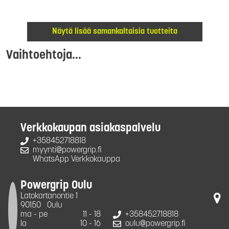
Näytä lisää samankaltaisia tuotteita
Vaihtoehtoja...
Verkkokaupan asiakaspalvelu
+358452718818
myynti@powergrip.fi
WhatsApp Verkkokauppa
Powergrip Oulu
Latokartanontie 1
90150
Oulu
ma - pe
11 - 18
+358452718818
la
10 - 16
oulu@powergrip.fi