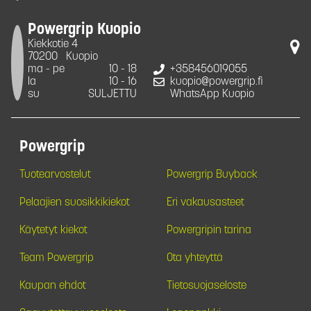
Powergrip Kuopio
Kiekkotie 4
70200
Kuopio
ma - pe
10 - 18
+358456019055
la
10 - 16
kuopio@powergrip.fi
su
SULJETTU
WhatsApp Kuopio
Powergrip
Tuotearvostelut
Powergrip Buyback
Pelaajien suosikkikiekot
Eri vakausasteet
Käytetyt kiekot
Powergripin tarina
Team Powergrip
Ota yhteyttä
Kaupan ehdot
Tietosuojaseloste