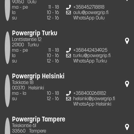
90150
Oulu
ma - pe
11 - 18
+358452718818
la
10 - 16
oulu@powergrip.fi
su
12 - 16
WhatsApp Oulu
Powergrip Turku
Lonttistentie 12
20100
Turku
ma - pe
11 - 18
+358442434925
la
10 - 16
turku@powergrip.fi
su
12 - 16
WhatsApp Turku
Powergrip Helsinki
Takkatie 18
00370
Helsinki
ma - la
10 - 18
+358400268182
su
12 - 16
helsinki@powergrip.fi
WhatsApp Helsinki
Powergrip Tampere
Teiskontie 61
33560
Tampere