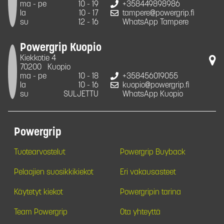
ma - pe
10 - 19
+358449898986
la
10 - 17
tampere@powergrip.fi
su
12 - 16
WhatsApp Tampere
Powergrip Kuopio
Kiekkotie 4
70200
Kuopio
ma - pe
10 - 18
+358456019055
la
10 - 16
kuopio@powergrip.fi
su
SULJETTU
WhatsApp Kuopio
Powergrip
Tuotearvostelut
Powergrip Buyback
Pelaajien suosikkikiekot
Eri vakausasteet
Käytetyt kiekot
Powergripin tarina
Team Powergrip
Ota yhteyttä