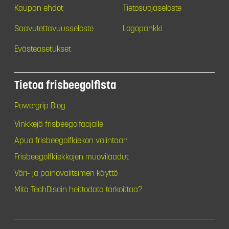
Kaupan ehdot
Tietosuojaseloste
Saavutettavuusseloste
Logopankki
Evästeasetukset
Tietoa frisbeegolfista
Powergrip Blog
Vinkkejä frisbeegolfaajalle
Apua frisbeegolfkiekon valintaan
Frisbeegolfkiekkojen muovilaadut
Väri- ja painovalitsimen käyttö
Mitä TechDiscin heittodata tarkoittaa?