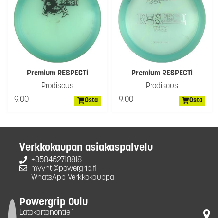
Premium RESPECTi
Premium RESPECTi
Prodiscus
Prodiscus
9.00
9.00
Osta
Osta
Verkkokaupan asiakaspalvelu
+358452718818
myynti@powergrip.fi
WhatsApp Verkkokauppa
Powergrip Oulu
Latokartanontie 1