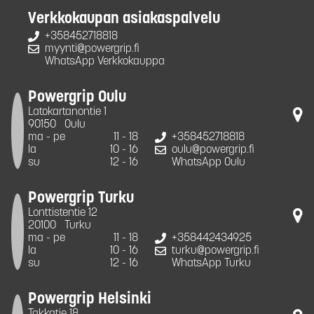
Verkkokaupan asiakaspalvelu
+358452718818
myynti@powergrip.fi
WhatsApp Verkkokauppa
Powergrip Oulu
Latokartanontie 1
90150
Oulu
ma - pe
11 - 18
+358452718818
la
10 - 16
oulu@powergrip.fi
su
12 - 16
WhatsApp Oulu
Powergrip Turku
Lonttistentie 12
20100
Turku
ma - pe
11 - 18
+358442434925
la
10 - 16
turku@powergrip.fi
su
12 - 16
WhatsApp Turku
Powergrip Helsinki