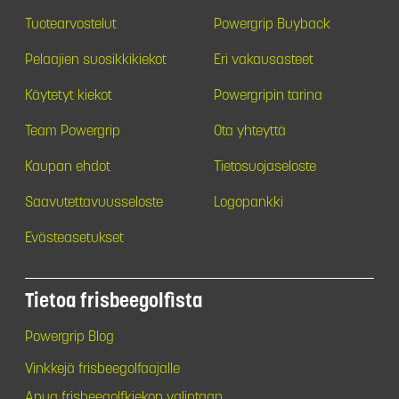
Tuotearvostelut
Powergrip Buyback
Pelaajien suosikkikiekot
Eri vakausasteet
Käytetyt kiekot
Powergripin tarina
Team Powergrip
Ota yhteyttä
Kaupan ehdot
Tietosuojaseloste
Saavutettavuusseloste
Logopankki
Evästeasetukset
Tietoa frisbeegolfista
Powergrip Blog
Vinkkejä frisbeegolfaajalle
Apua frisbeegolfkiekon valintaan