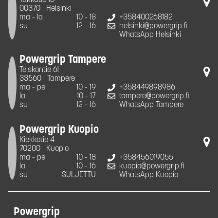
Takkatie 18
00370
Helsinki
ma - la
10 - 18
+358400268182
su
12 - 16
helsinki@powergrip.fi
WhatsApp Helsinki
Powergrip Tampere
Teiskontie 61
33560
Tampere
ma - pe
10 - 19
+358449898986
la
10 - 17
tampere@powergrip.fi
su
12 - 16
WhatsApp Tampere
Powergrip Kuopio
Kiekkotie 4
70200
Kuopio
ma - pe
10 - 18
+358456019055
la
10 - 16
kuopio@powergrip.fi
su
SULJETTU
WhatsApp Kuopio
Powergrip