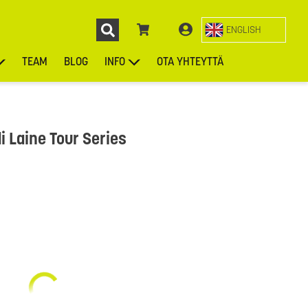
ENGLISH
TEAM
BLOG
INFO
OTA YHTEYTTÄ
ENGL
KIEKOT
LAUKUT
ASUSTEET
MUUT TUOTTEET
 Laine Tour Series