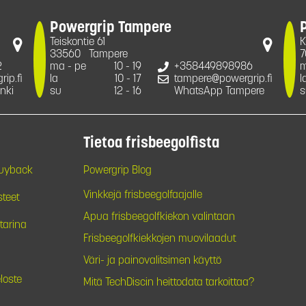
Powergrip Tampere
Teiskontie 61
K
33560
Tampere
7
2
ma - pe
10 - 19
+358449898986
m
ip.fi
la
10 - 17
tampere@powergrip.fi
l
nki
su
12 - 16
WhatsApp Tampere
s
Tietoa frisbeegolfista
Buyback
Powergrip Blog
Vinkkejä frisbeegolfaajalle
steet
Apua frisbeegolfkiekon valintaan
tarina
Frisbeegolfkiekkojen muovilaadut
Väri- ja painovalitsimen käyttö
loste
Mitä TechDiscin heittodata tarkoittaa?