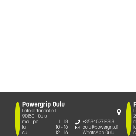
Powergrip Oulu
Latokartanontie 1
L
90150
Oulu
2
ma - pe
11 - 18
+358452718818
m
la
10 - 16
oulu@powergrip.fi
l
su
12 - 16
WhatsApp Oulu
s