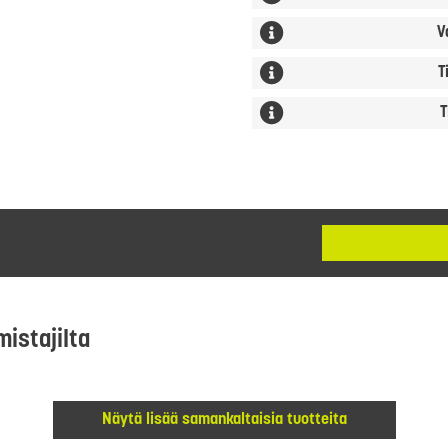
V
T
T
mistajilta
Näytä lisää samankaltaisia tuotteita