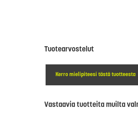
Tuotearvostelut
Kerro mielipiteesi tästä tuotteesta
Vastaavia tuotteita muilta val