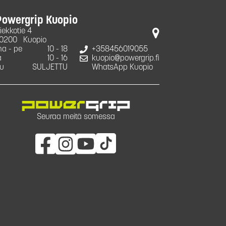
Powergrip Kuopio
iekkotie 4
0200
Kuopio
a - pe
10 - 18
+358456019055
a
10 - 16
kuopio@powergrip.fi
u
SULJETTU
WhatsApp Kuopio
Seuraa meitä somessa