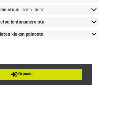
almistaja:
Clash Discs
ietoa lentonumeroista
ietoa kiekon painosta
Kirjaudu