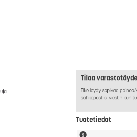
Tilaa varastotäyd
Eikö löydy sopivaa painoa/v
luja
sähköpostiisi viestin kun tu
Tuotetiedot