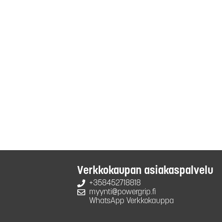
Verkkokaupan asiakaspalvelu
+358452718818
myynti@powergrip.fi
WhatsApp Verkkokauppa