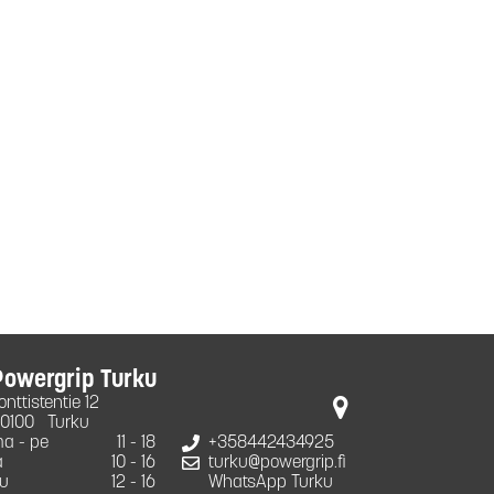
Powergrip Turku
onttistentie 12
0100
Turku
a - pe
11 - 18
+358442434925
a
10 - 16
turku@powergrip.fi
u
12 - 16
WhatsApp Turku