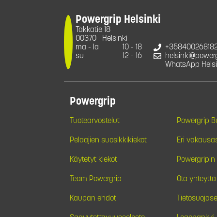
Powergrip Helsinki
Takkatie 18
00370
Helsinki
ma - la
10 - 18
+35840026818
su
12 - 16
helsinki@powergr
WhatsApp Helsi
Powergrip
Tuotearvostelut
Powergrip 
Pelaajien suosikkikiekot
Eri vakausa
Käytetyt kiekot
Powergripin 
Team Powergrip
Ota yhteyttä
Kaupan ehdot
Tietosuojase