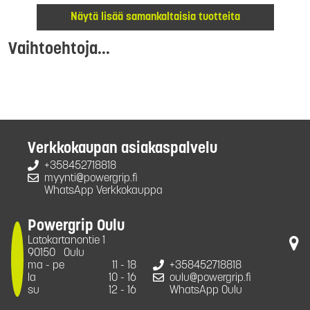
Näytä lisää samankaltaisia tuotteita
Vaihtoehtoja...
Verkkokaupan asiakaspalvelu
+358452718818
myynti@powergrip.fi
WhatsApp Verkkokauppa
Powergrip Oulu
Latokartanontie 1
90150
Oulu
ma - pe
11 - 18
+358452718818
la
10 - 16
oulu@powergrip.fi
su
12 - 16
WhatsApp Oulu