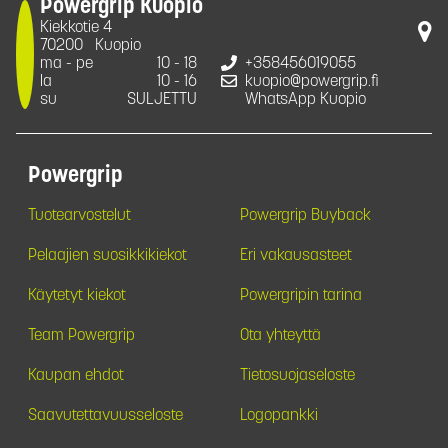
Powergrip Kuopio
Kiekkotie 4
70200
Kuopio
ma - pe
10 - 18
+358456019055
la
10 - 16
kuopio@powergrip.fi
su
SULJETTU
WhatsApp Kuopio
Powergrip
Tuotearvostelut
Powergrip Buyback
Pelaajien suosikkikiekot
Eri vakausasteet
Käytetyt kiekot
Powergripin tarina
Team Powergrip
Ota yhteyttä
Kaupan ehdot
Tietosuojaseloste
Saavutettavuusseloste
Logopankki