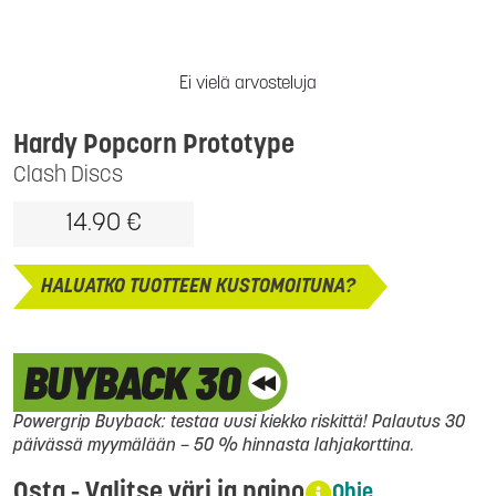
Ei vielä arvosteluja
Hardy Popcorn Prototype
Clash Discs
14.90 €
HALUATKO TUOTTEEN KUSTOMOITUNA?
Powergrip Buyback: testaa uusi kiekko riskittä! Palautus 30
päivässä myymälään – 50 % hinnasta lahjakorttina.
Osta - Valitse väri ja paino
Ohje