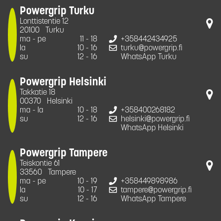
Powergrip Turku
Lonttistentie 12
20100
Turku
ma - pe
11 - 18
+358442434925
la
10 - 16
turku@powergrip.fi
su
12 - 16
WhatsApp Turku
Powergrip Helsinki
Takkatie 18
00370
Helsinki
ma - la
10 - 18
+358400268182
su
12 - 16
helsinki@powergrip.fi
WhatsApp Helsinki
Powergrip Tampere
Teiskontie 61
33560
Tampere
ma - pe
10 - 19
+358449898986
la
10 - 17
tampere@powergrip.fi
su
12 - 16
WhatsApp Tampere