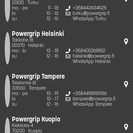
20100
Turku
ma - pe
11 - 18
+358442434925
la
10 - 16
turku@powergrip.fi
su
12 - 16
WhatsApp Turku
Powergrip Helsinki
Takkatie 18
00370
Helsinki
ma - la
10 - 18
+358400268182
su
12 - 16
helsinki@powergrip.fi
WhatsApp Helsinki
Powergrip Tampere
Teiskontie 61
33560
Tampere
ma - pe
10 - 19
+358449898986
la
10 - 17
tampere@powergrip.fi
su
12 - 16
WhatsApp Tampere
Powergrip Kuopio
Kiekkotie 4
70200
Kuopio