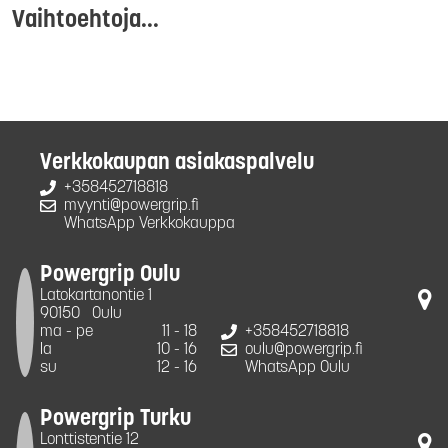
Vaihtoehtoja...
Verkkokaupan asiakaspalvelu
+358452718818
myynti@powergrip.fi
WhatsApp Verkkokauppa
Powergrip Oulu
Latokartanontie 1
90150
Oulu
ma - pe
11 - 18
+358452718818
la
10 - 16
oulu@powergrip.fi
su
12 - 16
WhatsApp Oulu
Powergrip Turku
Lonttistentie 12