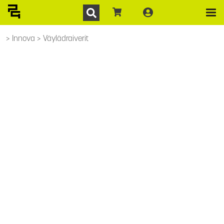
Innova
Väylädraiverit