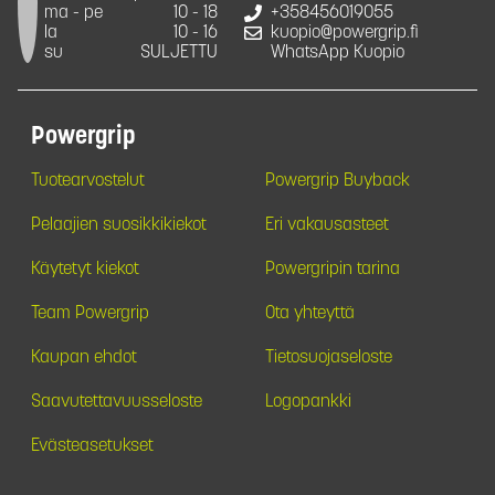
ma - pe
10 - 18
+358456019055
la
10 - 16
kuopio@powergrip.fi
su
SULJETTU
WhatsApp Kuopio
Powergrip
Tuotearvostelut
Powergrip Buyback
Pelaajien suosikkikiekot
Eri vakausasteet
Käytetyt kiekot
Powergripin tarina
Team Powergrip
Ota yhteyttä
Kaupan ehdot
Tietosuojaseloste
Saavutettavuusseloste
Logopankki
Evästeasetukset