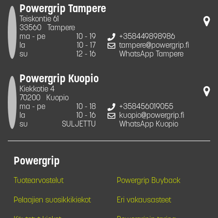
Powergrip Tampere
Teiskontie 61
33560
Tampere
ma - pe
10 - 19
+358449898986
la
10 - 17
tampere@powergrip.fi
su
12 - 16
WhatsApp Tampere
Powergrip Kuopio
Kiekkotie 4
70200
Kuopio
ma - pe
10 - 18
+358456019055
la
10 - 16
kuopio@powergrip.fi
su
SULJETTU
WhatsApp Kuopio
Powergrip
Tuotearvostelut
Powergrip Buyback
Pelaajien suosikkikiekot
Eri vakausasteet