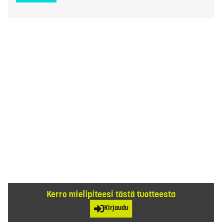
Kerro mielipiteesi tästä tuotteesta
Kirjaudu