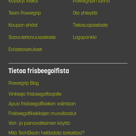
Käytetyt kiekot
Powergripin tarina
Team Powergrip
Ota yhteyttä
Kaupan ehdot
Tietosuojaseloste
Saavutettavuusseloste
Logopankki
Evästeasetukset
Tietoa frisbeegolfista
Powergrip Blog
Vinkkejä frisbeegolfaajalle
Apua frisbeegolfkiekon valintaan
Frisbeegolfkiekkojen muovilaadut
Väri- ja painovalitsimen käyttö
Mitä TechDiscin heittodata tarkoittaa?