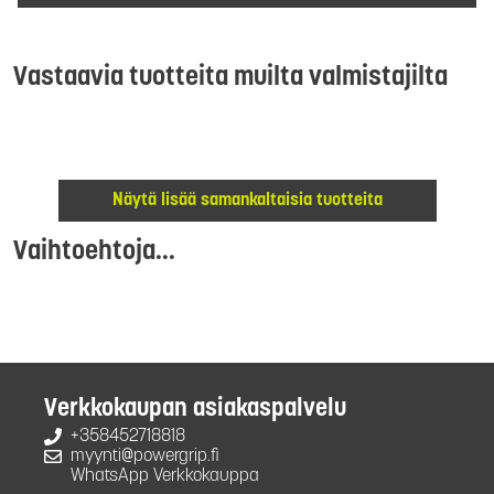
Vastaavia tuotteita muilta valmistajilta
Näytä lisää samankaltaisia tuotteita
Vaihtoehtoja...
Verkkokaupan asiakaspalvelu
+358452718818
myynti@powergrip.fi
WhatsApp Verkkokauppa