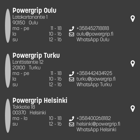
Powergrip Oulu
Latokartanontie 1
90150
Oulu
ma - pe
11 - 18
+358452718818
la
10 - 16
oulu@powergrip.fi
su
12 - 16
WhatsApp Oulu
Powergrip Turku
Lonttistentie 12
20100
Turku
ma - pe
11 - 18
+358442434925
la
10 - 16
turku@powergrip.fi
su
12 - 16
WhatsApp Turku
Powergrip Helsinki
Takkatie 18
00370
Helsinki
ma - la
10 - 18
+358400268182
su
12 - 16
helsinki@powergrip.fi
WhatsApp Helsinki