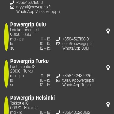
+358452718818
myynti@powergrip.fi
WhatsApp Verkkokauppa
Powergrip Oulu
Latokartanontie 1
90150
Oulu
ma - pe
11 - 18
+358452718818
la
10 - 16
oulu@powergrip.fi
su
12 - 16
WhatsApp Oulu
Powergrip Turku
Lonttistentie 12
20100
Turku
ma - pe
11 - 18
+358442434925
la
10 - 16
turku@powergrip.fi
su
12 - 16
WhatsApp Turku
Powergrip Helsinki
Takkatie 18
00370
Helsinki
ma - la
10 - 18
+358400268182