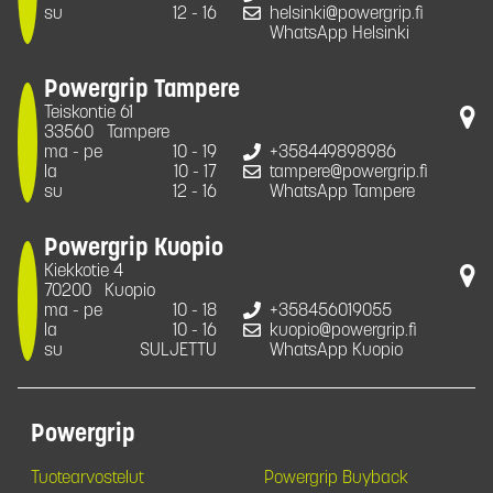
su
12 - 16
helsinki@powergrip.fi
WhatsApp Helsinki
Powergrip Tampere
Teiskontie 61
33560
Tampere
ma - pe
10 - 19
+358449898986
la
10 - 17
tampere@powergrip.fi
su
12 - 16
WhatsApp Tampere
Powergrip Kuopio
Kiekkotie 4
70200
Kuopio
ma - pe
10 - 18
+358456019055
la
10 - 16
kuopio@powergrip.fi
su
SULJETTU
WhatsApp Kuopio
Powergrip
Tuotearvostelut
Powergrip Buyback