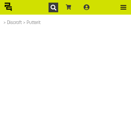
Discraft
Putterit