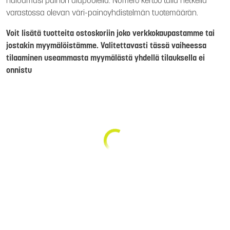
haluamasi painon alapuolella. Numero kertoo tällä hetkellä
varastossa olevan väri-painoyhdistelmän tuotemäärän.
Voit lisätä tuotteita ostoskoriin joko verkkokaupastamme tai
jostakin myymälöistämme. Valitettavasti tässä vaiheessa
tilaaminen useammasta myymälästä yhdellä tilauksella ei
onnistu