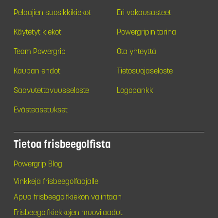
Pelaajien suosikkikiekot
Eri vakausasteet
Käytetyt kiekot
Powergripin tarina
Team Powergrip
Ota yhteyttä
Kaupan ehdot
Tietosuojaseloste
Saavutettavuusseloste
Logopankki
Evästeasetukset
Tietoa frisbeegolfista
Powergrip Blog
Vinkkejä frisbeegolfaajalle
Apua frisbeegolfkiekon valintaan
Frisbeegolfkiekkojen muovilaadut