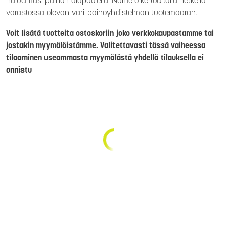
haluamasi painon alapuolella. Numero kertoo tällä hetkellä
varastossa olevan väri-painoyhdistelmän tuotemäärän.
Voit lisätä tuotteita ostoskoriin joko verkkokaupastamme tai
jostakin myymälöistämme. Valitettavasti tässä vaiheessa
tilaaminen useammasta myymälästä yhdellä tilauksella ei
onnistu