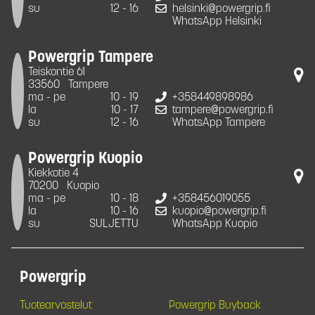
su
12 - 16
helsinki@powergrip.fi
WhatsApp Helsinki
Powergrip Tampere
Teiskontie 61
33560
Tampere
ma - pe
10 - 19
+358449898986
la
10 - 17
tampere@powergrip.fi
su
12 - 16
WhatsApp Tampere
Powergrip Kuopio
Kiekkotie 4
70200
Kuopio
ma - pe
10 - 18
+358456019055
la
10 - 16
kuopio@powergrip.fi
su
SULJETTU
WhatsApp Kuopio
Powergrip
Tuotearvostelut
Powergrip Buyback