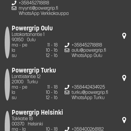
+358452718818
myynti@powergrip.fi
WhatsApp Verkkokauppa
Powergrip Oulu
Latokartanontie 1
90150
Oulu
ma - pe
11 - 18
+358452718818
la
10 - 16
oulu@powergrip.fi
su
12 - 16
WhatsApp Oulu
Powergrip Turku
Lonttistentie 12
20100
Turku
ma - pe
11 - 18
+358442434925
la
10 - 16
turku@powergrip.fi
su
12 - 16
WhatsApp Turku
Powergrip Helsinki
Takkatie 18
00370
Helsinki
ma - la
10 - 18
+358400268182