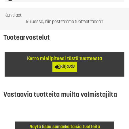
Kun tilaat
kuluessa, niin postitamme tuotteet tänään
Tuotearvostelut
Kerro mielipiteesi tästä tuotteesta
Kirjaudu
Vastaavia tuotteita muilta valmistajilta
Näytä lisää samankaltaisia tuotteita