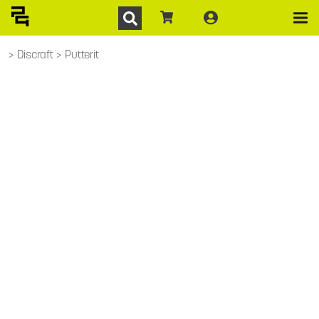
Discraft
Putterit