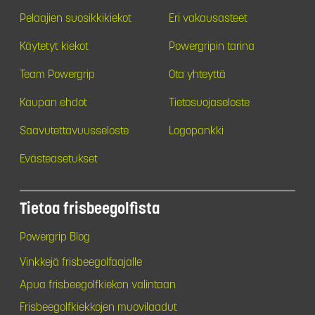
Pelaajien suosikkikiekot
Eri vakausasteet
Käytetyt kiekot
Powergripin tarina
Team Powergrip
Ota yhteyttä
Kaupan ehdot
Tietosuojaseloste
Saavutettavuusseloste
Logopankki
Evästeasetukset
Tietoa frisbeegolfista
Powergrip Blog
Vinkkejä frisbeegolfaajalle
Apua frisbeegolfkiekon valintaan
Frisbeegolfkiekkojen muovilaadut