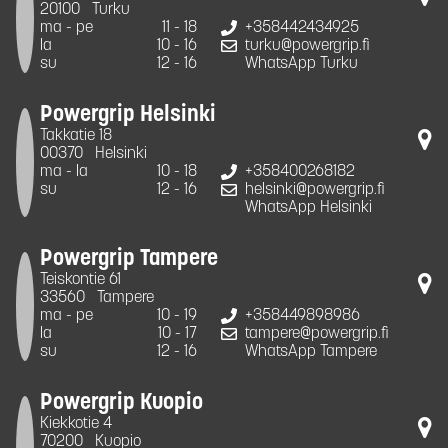
20100
Turku
ma - pe
11 - 18
+358442434925
la
10 - 16
turku@powergrip.fi
su
12 - 16
WhatsApp Turku
Powergrip Helsinki
Takkatie 18
00370
Helsinki
ma - la
10 - 18
+358400268182
su
12 - 16
helsinki@powergrip.fi
WhatsApp Helsinki
Powergrip Tampere
Teiskontie 61
33560
Tampere
ma - pe
10 - 19
+358449898986
la
10 - 17
tampere@powergrip.fi
su
12 - 16
WhatsApp Tampere
Powergrip Kuopio
Kiekkotie 4
70200
Kuopio