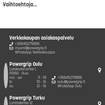
Vaihtoehtoja...
Verkkokaupan asiakaspalvelu
+358452718818
myynti@powergrip.fi
WhatsApp Verkkokauppa
Powergrip Oulu
Latokartanontie 1
90150
Oulu
ma - pe
11 - 18
+358452718818
la
10 - 16
oulu@powergrip.fi
su
12 - 16
WhatsApp Oulu
Powergrip Turku
Lonttistentie 12