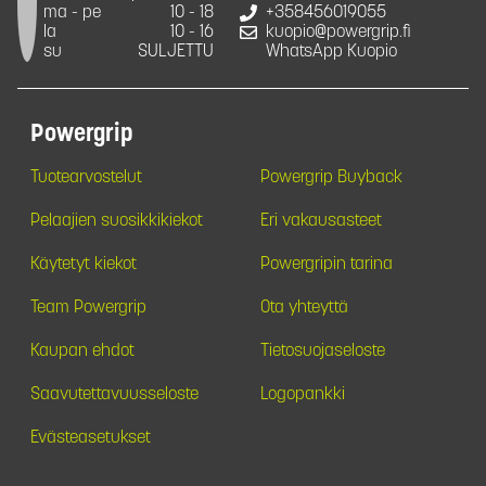
ma - pe
10 - 18
+358456019055
la
10 - 16
kuopio@powergrip.fi
su
SULJETTU
WhatsApp Kuopio
Powergrip
Tuotearvostelut
Powergrip Buyback
Pelaajien suosikkikiekot
Eri vakausasteet
Käytetyt kiekot
Powergripin tarina
Team Powergrip
Ota yhteyttä
Kaupan ehdot
Tietosuojaseloste
Saavutettavuusseloste
Logopankki
Evästeasetukset