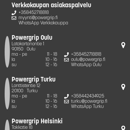
Verkkokaupan asiakaspalvelu
+358452718818
myynti@powergrip.fi
WhatsApp Verkkokauppa
Powergrip Oulu
Latokartanontie 1
90150
Oulu
ma - pe
11 - 18
+358452718818
la
10 - 16
oulu@powergrip.fi
su
12 - 16
WhatsApp Oulu
Powergrip Turku
Lonttistentie 12
20100
Turku
ma - pe
11 - 18
+358442434925
la
10 - 16
turku@powergrip.fi
su
12 - 16
WhatsApp Turku
Powergrip Helsinki
Takkatie 18