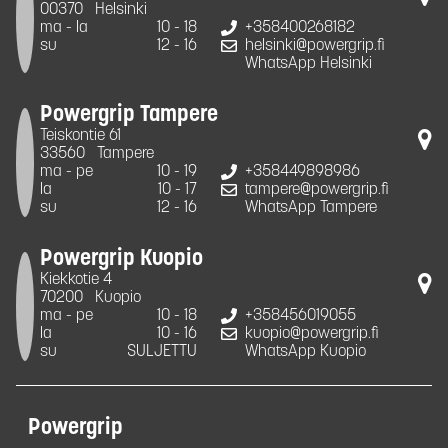
00370
Helsinki
ma - la
10 - 18
+358400268182
su
12 - 16
helsinki@powergrip.fi
WhatsApp Helsinki
Powergrip Tampere
Teiskontie 61
33560
Tampere
ma - pe
10 - 19
+358449898986
la
10 - 17
tampere@powergrip.fi
su
12 - 16
WhatsApp Tampere
Powergrip Kuopio
Kiekkotie 4
70200
Kuopio
ma - pe
10 - 18
+358456019055
la
10 - 16
kuopio@powergrip.fi
su
SULJETTU
WhatsApp Kuopio
Powergrip