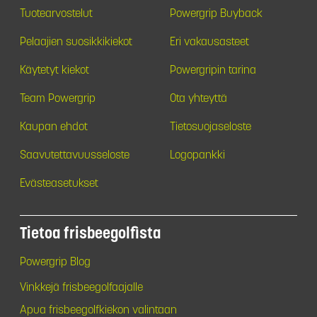
Tuotearvostelut
Powergrip Buyback
Pelaajien suosikkikiekot
Eri vakausasteet
Käytetyt kiekot
Powergripin tarina
Team Powergrip
Ota yhteyttä
Kaupan ehdot
Tietosuojaseloste
Saavutettavuusseloste
Logopankki
Evästeasetukset
Tietoa frisbeegolfista
Powergrip Blog
Vinkkejä frisbeegolfaajalle
Apua frisbeegolfkiekon valintaan