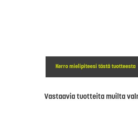
Kerro mielipiteesi tästä tuotteesta
Vastaavia tuotteita muilta val