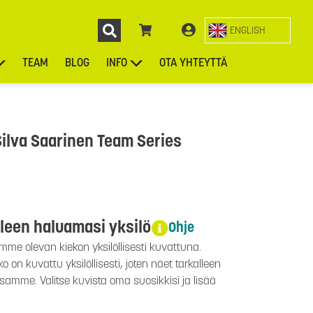
ENGLISH
TEAM
BLOG
INFO
OTA YHTEYTTÄ
ENGL
KIEKOT
LAUKUT
ASUSTEET
MUUT TUOTTEET
ilva Saarinen Team Series
lleen haluamasi yksilö
Ohje
mme olevan kiekon yksilöllisesti kuvattuna.
 on kuvattu yksilöllisesti, joten näet tarkalleen
ssamme. Valitse kuvista oma suosikkisi ja lisää