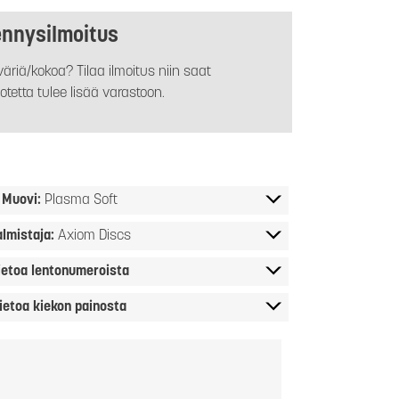
ennysilmoitus
äriä/kokoa? Tilaa ilmoitus niin saat
otetta tulee lisää varastoon.
Muovi:
Plasma Soft
almistaja:
Axiom Discs
ietoa lentonumeroista
ietoa kiekon painosta