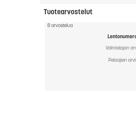
Tuotearvostelut
8 arvostelua
Lentonumer
Valmistajan ar
Pelaajien arv