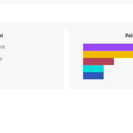
ot
Pel
vot
io