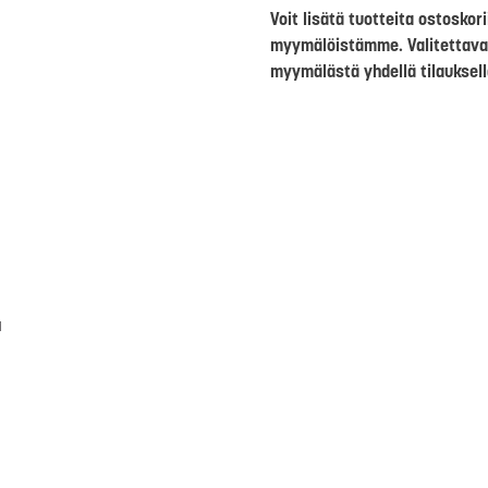
Voit lisätä tuotteita ostosko
myymälöistämme. Valitettava
myymälästä yhdellä tilauksell
a