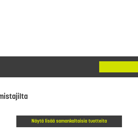
mistajilta
Näytä lisää samankaltaisia tuotteita