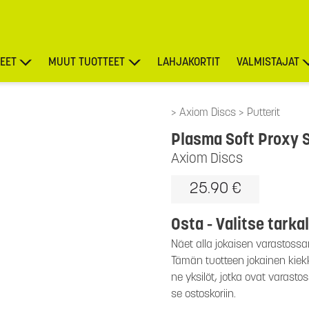
EET
MUUT TUOTTEET
LAHJAKORTIT
VALMISTAJAT
TARJOUKSET
Axiom Discs
Putterit
Plasma Soft Proxy S
Axiom Discs
25.90 €
Osta - Valitse tarka
Näet alla jokaisen varastossa
Tämän tuotteen jokainen kiekko
ne yksilöt, jotka ovat varasto
se ostoskoriin.