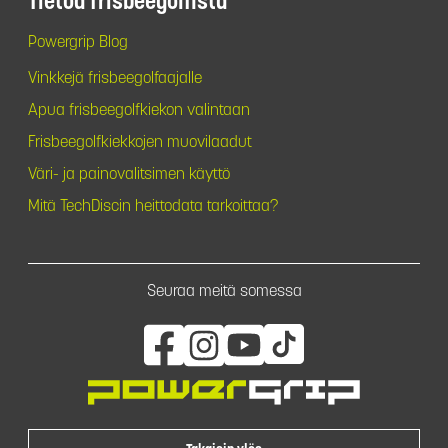
Tietoa frisbeegolfista
Powergrip Blog
Vinkkejä frisbeegolfaajalle
Apua frisbeegolfkiekon valintaan
Frisbeegolfkiekkojen muovilaadut
Väri- ja painovalitsimen käyttö
Mitä TechDiscin heittodata tarkoittaa?
Seuraa meitä somessa