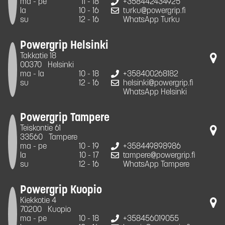
ma - pe
11 - 18
+358442434925
la
10 - 16
turku@powergrip.fi
su
12 - 16
WhatsApp Turku
Powergrip Helsinki
Takkatie 18
00370
Helsinki
ma - la
10 - 18
+358400268182
su
12 - 16
helsinki@powergrip.fi
WhatsApp Helsinki
Powergrip Tampere
Teiskontie 61
33560
Tampere
ma - pe
10 - 19
+358449898986
la
10 - 17
tampere@powergrip.fi
su
12 - 16
WhatsApp Tampere
Powergrip Kuopio
Kiekkotie 4
70200
Kuopio
ma - pe
10 - 18
+358456019055