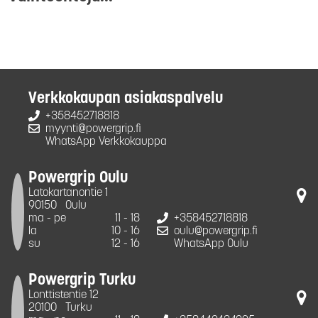
Verkkokaupan asiakaspalvelu
+358452718818
myynti@powergrip.fi
WhatsApp Verkkokauppa
Powergrip Oulu
Latokartanontie 1
90150
Oulu
ma - pe
11 - 18
+358452718818
la
10 - 16
oulu@powergrip.fi
su
12 - 16
WhatsApp Oulu
Powergrip Turku
Lonttistentie 12
20100
Turku