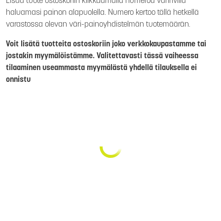
Lisää tuote ostoskoriin klikkaamalla numeroa väririvillä
haluamasi painon alapuolella. Numero kertoo tällä hetkellä
varastossa olevan väri-painoyhdistelmän tuotemäärän.
Voit lisätä tuotteita ostoskoriin joko verkkokaupastamme tai
jostakin myymälöistämme. Valitettavasti tässä vaiheessa
tilaaminen useammasta myymälästä yhdellä tilauksella ei
onnistu