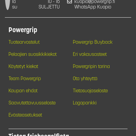
la
10 - 16
kuopio@powergrip.fi
su
SULJETTU
WhatsApp Kuopio
Powergrip
Tuotearvostelut
Powergrip Buyback
Pelaajien suosikkikiekot
Eri vakausasteet
Käytetyt kiekot
Powergripin tarina
Team Powergrip
Ota yhteyttä
Kaupan ehdot
Tietosuojaseloste
Saavutettavuusseloste
Logopankki
Evästeasetukset