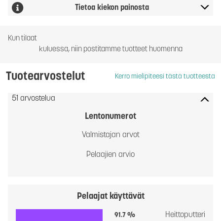
Tietoa kiekon painosta
Kun tilaat
kuluessa, niin postitamme tuotteet huomenna
Tuotearvostelut
Kerro mielipiteesi tästä tuotteesta
51 arvostelua
Lentonumerot
Valmistajan arvot
Pelaajien arvio
Pelaajat käyttävät
Heittoputteri
91.7 %