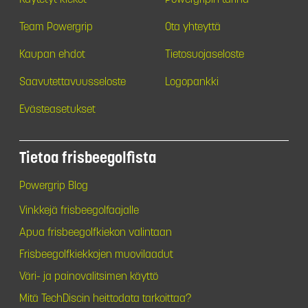
Team Powergrip
Ota yhteyttä
Kaupan ehdot
Tietosuojaseloste
Saavutettavuusseloste
Logopankki
Evästeasetukset
Tietoa frisbeegolfista
Powergrip Blog
Vinkkejä frisbeegolfaajalle
Apua frisbeegolfkiekon valintaan
Frisbeegolfkiekkojen muovilaadut
Väri- ja painovalitsimen käyttö
Mitä TechDiscin heittodata tarkoittaa?