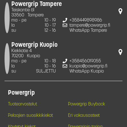
Powergrip Tampere
Teiskontie 61
33560
Tampere
ma - pe
10 - 19
+358449898986
la
10 - 17
tampere@powergrip.fi
su
12 - 16
WhatsApp Tampere
Powergrip Kuopio
Kiekkotie 4
70200
Kuopio
ma - pe
10 - 18
+358456019055
la
10 - 16
kuopio@powergrip.fi
su
SULJETTU
WhatsApp Kuopio
Powergrip
Tuotearvostelut
Powergrip Buyback
Pelaajien suosikkikiekot
Eri vakausasteet
Käytetyt kiekot
Powergripin tarina