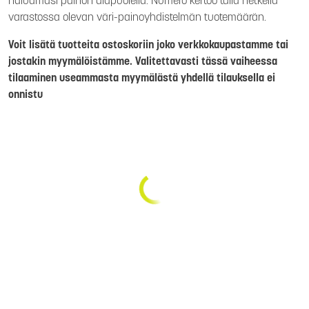
haluamasi painon alapuolella. Numero kertoo tällä hetkellä
varastossa olevan väri-painoyhdistelmän tuotemäärän.
Voit lisätä tuotteita ostoskoriin joko verkkokaupastamme tai
jostakin myymälöistämme. Valitettavasti tässä vaiheessa
tilaaminen useammasta myymälästä yhdellä tilauksella ei
onnistu