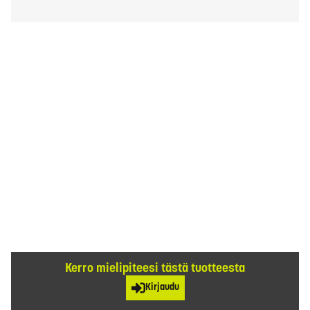
Kerro mielipiteesi tästä tuotteesta
Kirjaudu