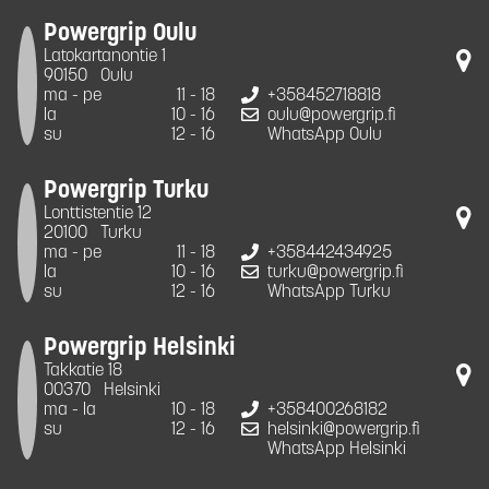
Powergrip Oulu
Latokartanontie 1
90150
Oulu
ma - pe
11 - 18
+358452718818
la
10 - 16
oulu@powergrip.fi
su
12 - 16
WhatsApp Oulu
Powergrip Turku
Lonttistentie 12
20100
Turku
ma - pe
11 - 18
+358442434925
la
10 - 16
turku@powergrip.fi
su
12 - 16
WhatsApp Turku
Powergrip Helsinki
Takkatie 18
00370
Helsinki
ma - la
10 - 18
+358400268182
su
12 - 16
helsinki@powergrip.fi
WhatsApp Helsinki