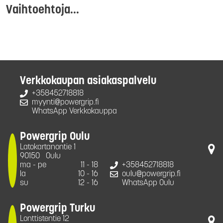
Vaihtoehtoja...
Verkkokaupan asiakaspalvelu
+358452718818
myynti@powergrip.fi
WhatsApp Verkkokauppa
Powergrip Oulu
Latokartanontie 1
90150
Oulu
ma - pe
11 - 18
+358452718818
la
10 - 16
oulu@powergrip.fi
su
12 - 16
WhatsApp Oulu
Powergrip Turku
Lonttistentie 12