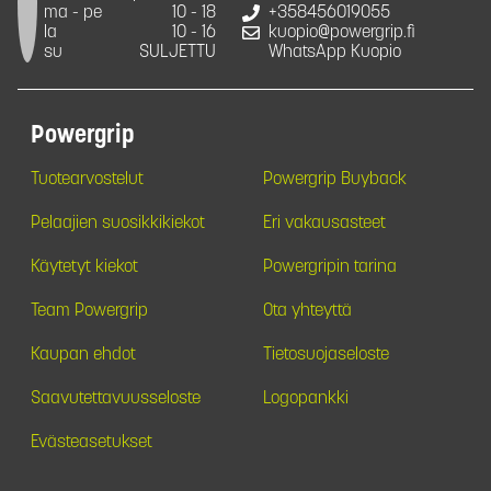
ma - pe
10 - 18
+358456019055
la
10 - 16
kuopio@powergrip.fi
su
SULJETTU
WhatsApp Kuopio
Powergrip
Tuotearvostelut
Powergrip Buyback
Pelaajien suosikkikiekot
Eri vakausasteet
Käytetyt kiekot
Powergripin tarina
Team Powergrip
Ota yhteyttä
Kaupan ehdot
Tietosuojaseloste
Saavutettavuusseloste
Logopankki
Evästeasetukset