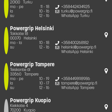
20100
Turku
ma - pe
11 - 18
+358442434925
la
10 - 16
turku@powergrip.fi
su
12 - 16
WhatsApp Turku
Powergrip Helsinki
Takkatie 18
00370
Helsinki
ma - la
10 - 18
+358400268182
su
12 - 16
helsinki@powergrip.fi
WhatsApp Helsinki
Powergrip Tampere
Teiskontie 61
33560
Tampere
ma - pe
10 - 19
+358449898986
la
10 - 17
tampere@powergrip.fi
su
12 - 16
WhatsApp Tampere
Powergrip Kuopio
Kiekkotie 4
70200
Kuopio