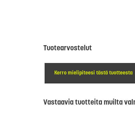
Tuotearvostelut
Kerro mielipiteesi tästä tuotteesta
Vastaavia tuotteita muilta val