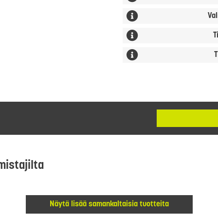
Val
T
T
mistajilta
Näytä lisää samankaltaisia tuotteita