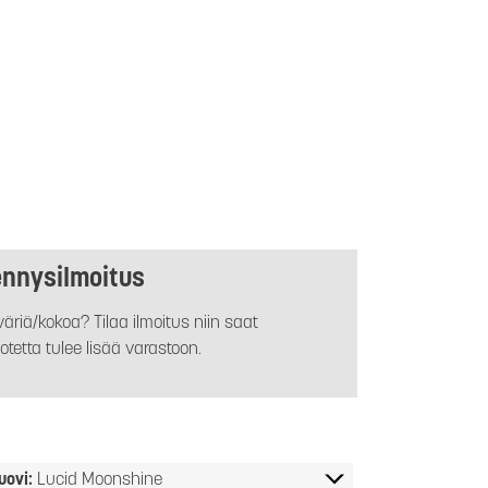
ennysilmoitus
äriä/kokoa? Tilaa ilmoitus niin saat
otetta tulee lisää varastoon.
uovi:
Lucid Moonshine