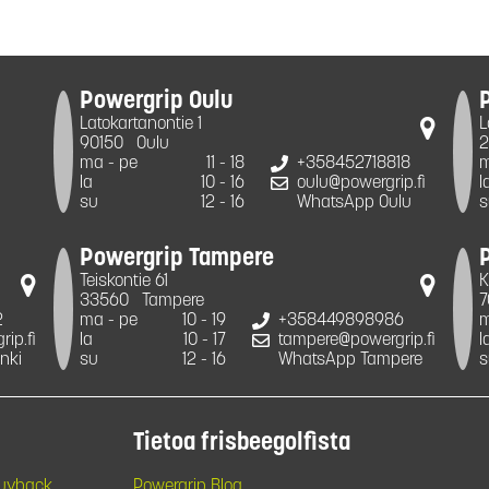
Powergrip Oulu
Latokartanontie 1
L
90150
Oulu
2
ma - pe
11 - 18
+358452718818
m
la
10 - 16
oulu@powergrip.fi
l
su
12 - 16
WhatsApp Oulu
s
Powergrip Tampere
Teiskontie 61
K
33560
Tampere
7
2
ma - pe
10 - 19
+358449898986
m
ip.fi
la
10 - 17
tampere@powergrip.fi
l
nki
su
12 - 16
WhatsApp Tampere
s
Tietoa frisbeegolfista
Buyback
Powergrip Blog