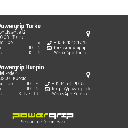
Powergrip Turku
onttistentie 12
0100
Turku
a - pe
11 - 18
+358442434925
a
10 - 16
turku@powergrip.fi
u
12 - 16
WhatsApp Turku
Powergrip Kuopio
iekkotie 4
0200
Kuopio
a - pe
10 - 18
+358456019055
a
10 - 16
kuopio@powergrip.fi
u
SULJETTU
WhatsApp Kuopio
Seuraa meitä somessa