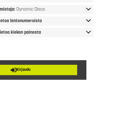
mistaja:
Dynamic Discs
ietoa lentonumeroista
ietoa kiekon painosta
Kirjaudu