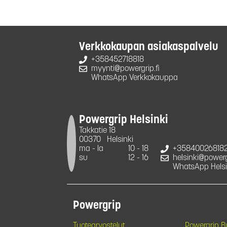
Verkkokaupan asiakaspalvelu
+358452718818
myynti@powergrip.fi
WhatsApp Verkkokauppa
Powergrip Helsinki
Takkatie 18
00370
Helsinki
ma - la
10 - 18
+35840026818
su
12 - 16
helsinki@powergr
WhatsApp Helsi
Powergrip
Tuotearvostelut
Powergrip 