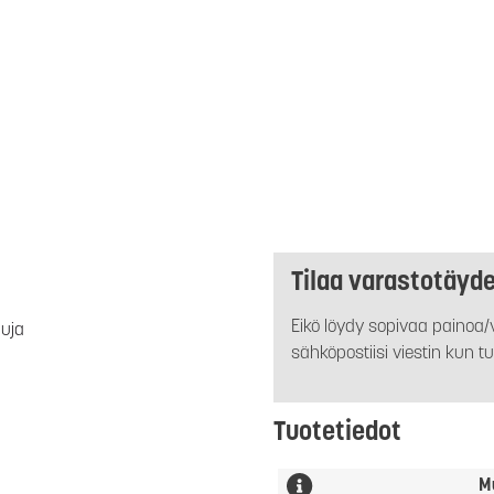
Tilaa varastotäyd
Eikö löydy sopivaa painoa/v
luja
sähköpostiisi viestin kun tu
Tuotetiedot
M