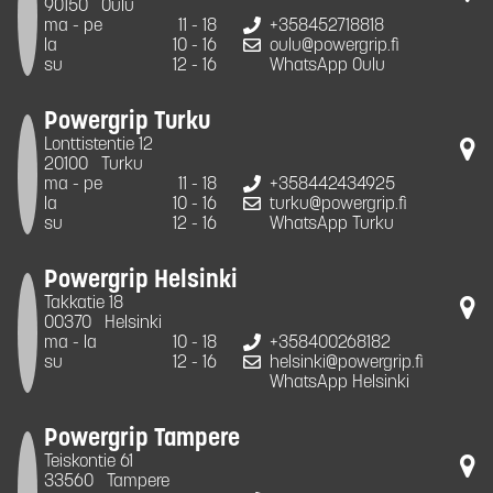
90150
Oulu
ma - pe
11 - 18
+358452718818
la
10 - 16
oulu@powergrip.fi
su
12 - 16
WhatsApp Oulu
Powergrip Turku
Lonttistentie 12
20100
Turku
ma - pe
11 - 18
+358442434925
la
10 - 16
turku@powergrip.fi
su
12 - 16
WhatsApp Turku
Powergrip Helsinki
Takkatie 18
00370
Helsinki
ma - la
10 - 18
+358400268182
su
12 - 16
helsinki@powergrip.fi
WhatsApp Helsinki
Powergrip Tampere
Teiskontie 61
33560
Tampere