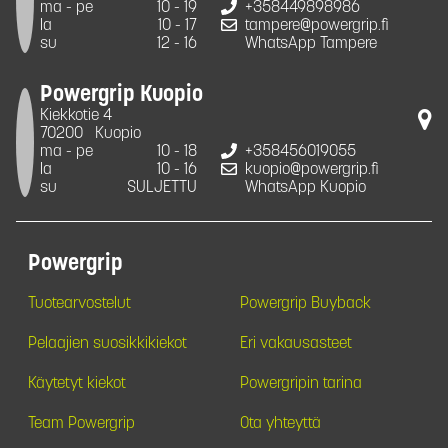
ma - pe
10 - 19
+358449898986
la
10 - 17
tampere@powergrip.fi
su
12 - 16
WhatsApp Tampere
Powergrip Kuopio
Kiekkotie 4
70200
Kuopio
ma - pe
10 - 18
+358456019055
la
10 - 16
kuopio@powergrip.fi
su
SULJETTU
WhatsApp Kuopio
Powergrip
Tuotearvostelut
Powergrip Buyback
Pelaajien suosikkikiekot
Eri vakausasteet
Käytetyt kiekot
Powergripin tarina
Team Powergrip
Ota yhteyttä