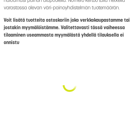
haluamasi painon alapuolella. Numero kertoo tällä hetkellä
varastossa olevan väri-painoyhdistelmän tuotemäärän.
Voit lisätä tuotteita ostoskoriin joko verkkokaupastamme tai
jostakin myymälöistämme. Valitettavasti tässä vaiheessa
tilaaminen useammasta myymälästä yhdellä tilauksella ei
onnistu