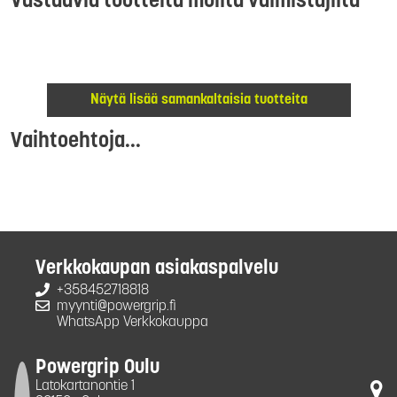
Vastaavia tuotteita muilta valmistajilta
Näytä lisää samankaltaisia tuotteita
Vaihtoehtoja...
Verkkokaupan asiakaspalvelu
+358452718818
myynti@powergrip.fi
WhatsApp Verkkokauppa
Powergrip Oulu
Latokartanontie 1