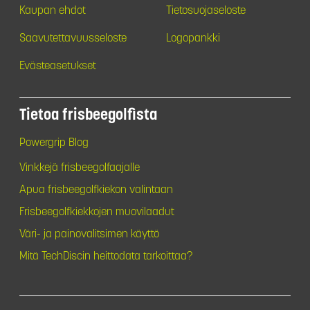
Kaupan ehdot
Tietosuojaseloste
Saavutettavuusseloste
Logopankki
Evästeasetukset
Tietoa frisbeegolfista
Powergrip Blog
Vinkkejä frisbeegolfaajalle
Apua frisbeegolfkiekon valintaan
Frisbeegolfkiekkojen muovilaadut
Väri- ja painovalitsimen käyttö
Mitä TechDiscin heittodata tarkoittaa?