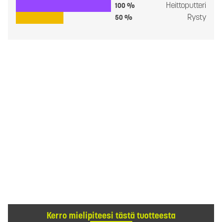
Heittoputteri
100 %
Rysty
50 %
Kerro mielipiteesi tästä tuotteesta