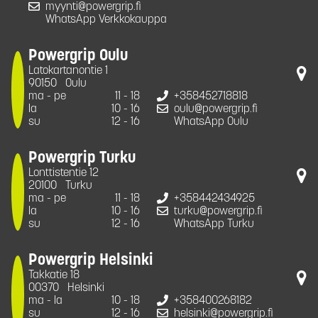
myynti@powergrip.fi
WhatsApp Verkkokauppa
Powergrip Oulu
Latokartanontie 1
90150
Oulu
ma - pe
11 - 18
+358452718818
la
10 - 16
oulu@powergrip.fi
su
12 - 16
WhatsApp Oulu
Powergrip Turku
Lonttistentie 12
20100
Turku
ma - pe
11 - 18
+358442434925
la
10 - 16
turku@powergrip.fi
su
12 - 16
WhatsApp Turku
Powergrip Helsinki
Takkatie 18
00370
Helsinki
ma - la
10 - 18
+358400268182
su
12 - 16
helsinki@powergrip.fi