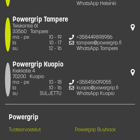
WhatsApp Helsinki
Powergrip Tampere
Teiskontie 61
33560
Tampere
ma - pe
10 - 19
+358449898986
la
10 - 17
tampere@powergrip.fi
su
12 - 16
WhatsApp Tampere
Powergrip Kuopio
Kiekkotie 4
70200
Kuopio
ma - pe
10 - 18
+358456019055
la
10 - 16
kuopio@powergrip.fi
su
SULJETTU
WhatsApp Kuopio
Powergrip
Tuotearvostelut
Powergrip Buyback