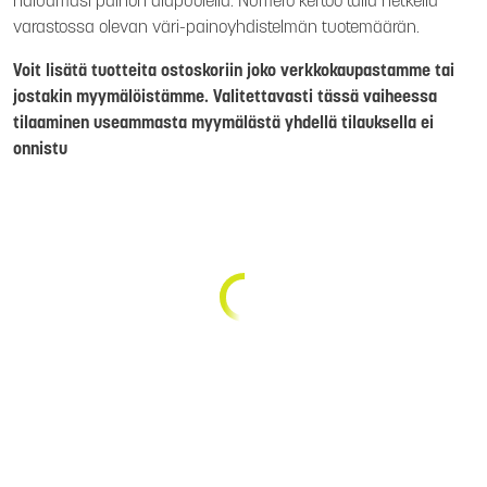
haluamasi painon alapuolella. Numero kertoo tällä hetkellä
varastossa olevan väri-painoyhdistelmän tuotemäärän.
Voit lisätä tuotteita ostoskoriin joko verkkokaupastamme tai
jostakin myymälöistämme. Valitettavasti tässä vaiheessa
tilaaminen useammasta myymälästä yhdellä tilauksella ei
onnistu