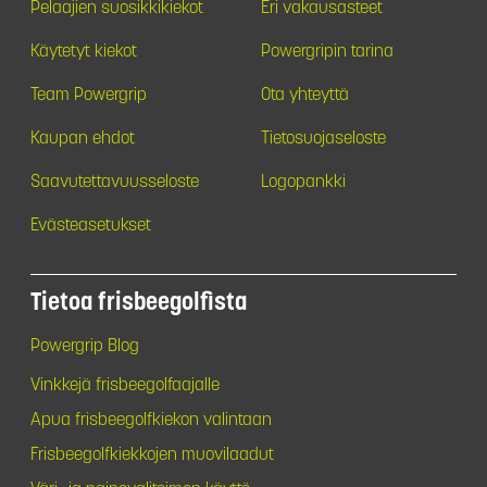
Pelaajien suosikkikiekot
Eri vakausasteet
Käytetyt kiekot
Powergripin tarina
Team Powergrip
Ota yhteyttä
Kaupan ehdot
Tietosuojaseloste
Saavutettavuusseloste
Logopankki
Evästeasetukset
Tietoa frisbeegolfista
Powergrip Blog
Vinkkejä frisbeegolfaajalle
Apua frisbeegolfkiekon valintaan
Frisbeegolfkiekkojen muovilaadut