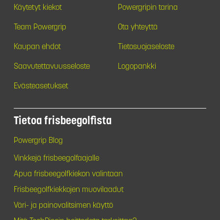
Käytetyt kiekot
Powergripin tarina
Team Powergrip
Ota yhteyttä
Kaupan ehdot
Tietosuojaseloste
Saavutettavuusseloste
Logopankki
Evästeasetukset
Tietoa frisbeegolfista
Powergrip Blog
Vinkkejä frisbeegolfaajalle
Apua frisbeegolfkiekon valintaan
Frisbeegolfkiekkojen muovilaadut
Väri- ja painovalitsimen käyttö