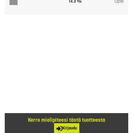
Upsi
14.3 %
Kerro mielipiteesi tästä tuotteesta
Kirjaudu