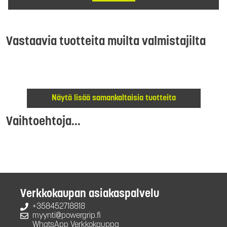
Vastaavia tuotteita muilta valmistajilta
Näytä lisää samankaltaisia tuotteita
Vaihtoehtoja...
Verkkokaupan asiakaspalvelu
+358452718818
myynti@powergrip.fi
WhatsApp Verkkokauppa