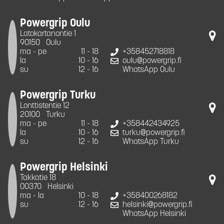
Powergrip Oulu
Latokartanontie 1
90150
Oulu
ma - pe
11 - 18
+358452718818
la
10 - 16
oulu@powergrip.fi
su
12 - 16
WhatsApp Oulu
Powergrip Turku
Lonttistentie 12
20100
Turku
ma - pe
11 - 18
+358442434925
la
10 - 16
turku@powergrip.fi
su
12 - 16
WhatsApp Turku
Powergrip Helsinki
Takkatie 18
00370
Helsinki
ma - la
10 - 18
+358400268182
su
12 - 16
helsinki@powergrip.fi
WhatsApp Helsinki