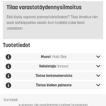
Tilaa varastotäydennysilmoitus
Eikö löydy sopivaa painoa/väriä/kokoa? Tilaa ilmoitus niin
saat sähköpostiisi viestin kun tuotetta tulee lisää
varastoon.
Tuotetiedot
Muovi:
Halo Star
Valmistaja:
Innova
Tietoa lentonumeroista
Tietoa kiekon painosta
Kun tilaat
kuluessa, niin postitamme tuotteet huomenna