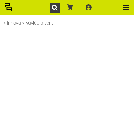
Innova
Väylädraiverit