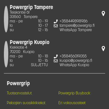
Powergrip Tampere
Teiskontie 61
33560
Tampere
ma - pe
10 - 19
+358449898986
la
10 - 17
tampere@powergrip.fi
su
12 - 16
WhatsApp Tampere
Powergrip Kuopio
Kiekkotie 4
70200
Kuopio
ma - pe
10 - 18
+358456019055
la
10 - 16
kuopio@powergrip.fi
su
SULJETTU
WhatsApp Kuopio
Powergrip
Tuotearvostelut
Powergrip Buyback
Pelaajien suosikkikiekot
Eri vakausasteet