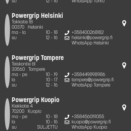
su
12 - 16
WhatsApp Turku
Powergrip Helsinki
Takkatie 18
00370
Helsinki
ma - la
10 - 18
+358400268182
su
12 - 16
helsinki@powergrip.fi
WhatsApp Helsinki
Powergrip Tampere
Teiskontie 61
33560
Tampere
ma - pe
10 - 19
+358449898986
la
10 - 17
tampere@powergrip.fi
su
12 - 16
WhatsApp Tampere
Powergrip Kuopio
Kiekkotie 4
70200
Kuopio
ma - pe
10 - 18
+358456019055
la
10 - 16
kuopio@powergrip.fi
su
SULJETTU
WhatsApp Kuopio