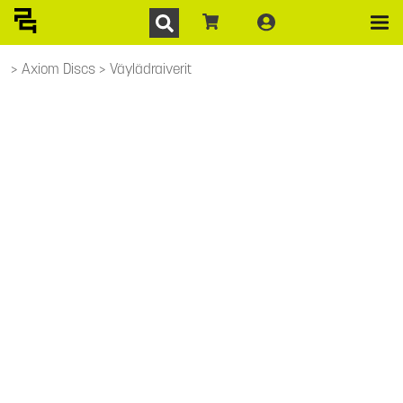
Axiom Discs
Väylädraiverit