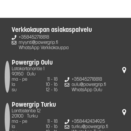
Verkkokaupan asiakaspalvelu
+358452718818
myynti@powergrip.fi
WhatsApp Verkkokauppa
Powergrip Oulu
Latokartanontie 1
90150
Oulu
ma - pe
11 - 18
+358452718818
la
10 - 16
oulu@powergrip.fi
su
12 - 16
WhatsApp Oulu
Powergrip Turku
Lonttistentie 12
20100
Turku
ma - pe
11 - 18
+358442434925
la
10 - 16
turku@powergrip.fi