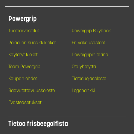
Powergrip
Tuotearvostelut
Powergrip Buyback
Pelaajien suosikkikiekot
Eri vakausasteet
Käytetyt kiekot
Powergripin tarina
Team Powergrip
Ota yhteyttä
Kaupan ehdot
Tietosuojaseloste
Saavutettavuusseloste
Logopankki
Evästeasetukset
Tietoa frisbeegolfista