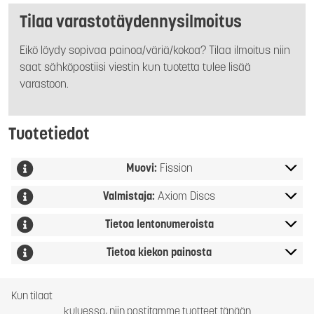
Tilaa varastotäydennysilmoitus
Eikö löydy sopivaa painoa/väriä/kokoa? Tilaa ilmoitus niin
saat sähköpostiisi viestin kun tuotetta tulee lisää
varastoon.
Tuotetiedot
Muovi:
Fission
Valmistaja:
Axiom Discs
Tietoa lentonumeroista
Tietoa kiekon painosta
Kun tilaat
kuluessa, niin postitamme tuotteet tänään