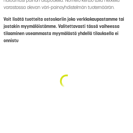
haluamasi painon alapuolella. Numero kertoo tällä hetkellä
varastossa olevan väri-painoyhdistelmän tuotemäärän.
Voit lisätä tuotteita ostoskoriin joko verkkokaupastamme tai
jostakin myymälöistämme. Valitettavasti tässä vaiheessa
tilaaminen useammasta myymälästä yhdellä tilauksella ei
onnistu