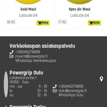
Gold Maul
Opto Air Maul
Latitude 64
Latitude 64
18.90
17.90
Osta
Osta
Verkkokaupan asiakaspalvelu
+358452718818
myynti@powergrip.fi
WhatsApp Verkkokauppa
Powergrip Oulu
Latokartanontie 1
90150
Oulu
ma - pe
11 - 18
+358452718818
la
10 - 16
oulu@powergrip.fi
su
12 - 16
WhatsApp Oulu