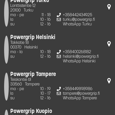
Powergrip Turku
Lonttistentie 12
20100
Turku
ma - pe
11 - 18
+358442434925
la
10 - 16
turku@powergrip.fi
su
12 - 16
WhatsApp Turku
Powergrip Helsinki
Takkatie 18
00370
Helsinki
ma - la
10 - 18
+358400268182
su
12 - 16
helsinki@powergrip.fi
WhatsApp Helsinki
Powergrip Tampere
Teiskontie 61
33560
Tampere
ma - pe
10 - 19
+358449898986
la
10 - 17
tampere@powergrip.fi
su
12 - 16
WhatsApp Tampere
Powergrip Kuopio