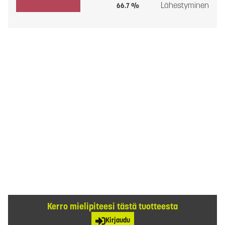
Lähestyminen
66.7 %
Kerro mielipiteesi tästä tuotteesta
Kirjaudu