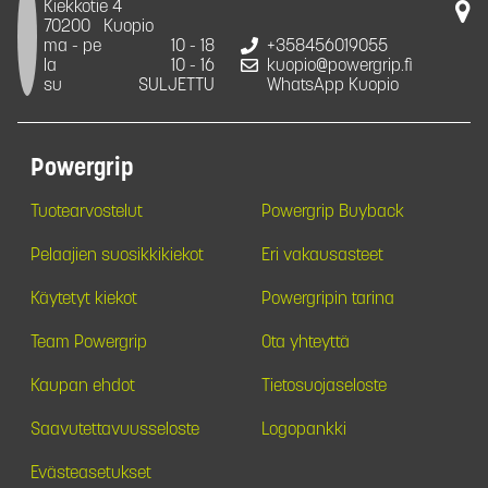
Kiekkotie 4
70200
Kuopio
ma - pe
10 - 18
+358456019055
la
10 - 16
kuopio@powergrip.fi
su
SULJETTU
WhatsApp Kuopio
Powergrip
Tuotearvostelut
Powergrip Buyback
Pelaajien suosikkikiekot
Eri vakausasteet
Käytetyt kiekot
Powergripin tarina
Team Powergrip
Ota yhteyttä
Kaupan ehdot
Tietosuojaseloste
Saavutettavuusseloste
Logopankki
Evästeasetukset