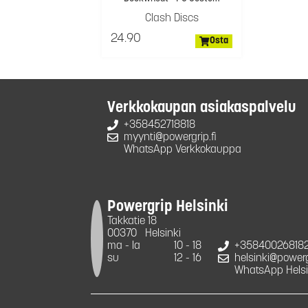
Clash Discs
24.90
Osta
Verkkokaupan asiakaspalvelu
+358452718818
myynti@powergrip.fi
WhatsApp Verkkokauppa
Powergrip Helsinki
Takkatie 18
00370
Helsinki
ma - la
10 - 18
+35840026818
su
12 - 16
helsinki@powergr
WhatsApp Helsi