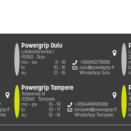
Powergrip Oulu
Latokartanontie 1
L
90150
Oulu
2
ma - pe
11 - 18
+358452718818
m
la
10 - 16
oulu@powergrip.fi
l
su
12 - 16
WhatsApp Oulu
s
Powergrip Tampere
Teiskontie 61
K
33560
Tampere
7
2
ma - pe
10 - 19
+358449898986
m
ip.fi
la
10 - 17
tampere@powergrip.fi
l
nki
su
12 - 16
WhatsApp Tampere
s