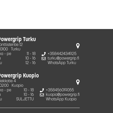
Powergrip Turku
onttistentie 12
0100
Turku
a - pe
11 - 18
+358442434925
a
10 - 16
turku@powergrip.fi
u
12 - 16
WhatsApp Turku
Powergrip Kuopio
iekkotie 4
0200
Kuopio
a - pe
10 - 18
+358456019055
a
10 - 16
kuopio@powergrip.fi
u
SULJETTU
WhatsApp Kuopio