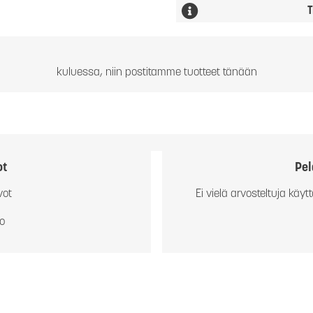
T
kuluessa, niin postitamme tuotteet tänään
ot
Pel
vot
Ei vielä arvosteltuja käytt
io