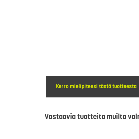
Kerro mielipiteesi tästä tuotteesta
Vastaavia tuotteita muilta val