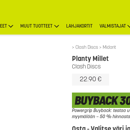
EET
MUUT TUOTTEET
LAHJAKORTIT
VALMISTAJAT
TARJOUKSET
Clash Discs
Midarit
Planty Millet
Clash Discs
22.90 €
Powergrip Buyback: testaa uu
myymälään – 50 % hinnasta l
Osta - Valitse väri j