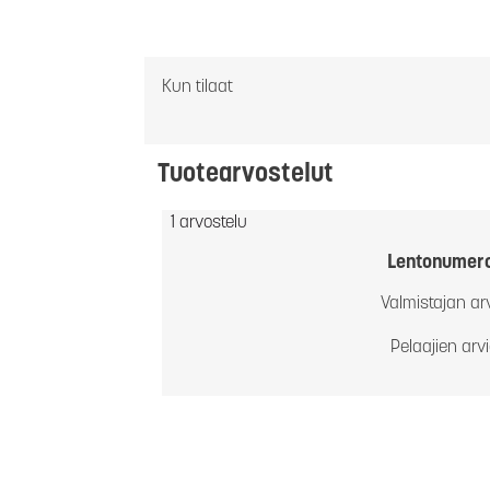
Kun tilaat
Tuotearvostelut
1 arvostelu
Lentonumer
Valmistajan ar
Pelaajien arv