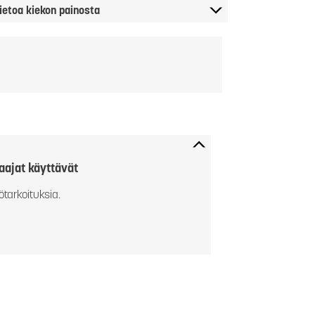
ietoa kiekon painosta
aajat käyttävät
ötarkoituksia.