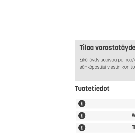
Tilaa varastotäyd
Eikö löydy sopivaa painoa/v
sähköpostiisi viestin kun tu
Tuotetiedot
V
T