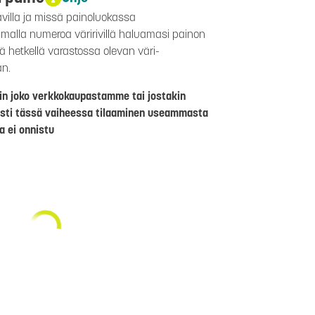
avilla ja missä painoluokassa
aamalla numeroa väririvillä haluamasi painon
lä hetkellä varastossa olevan väri-
än.
riin joko verkkokaupastamme tai jostakin
sti tässä vaiheessa tilaaminen useammasta
a ei onnistu