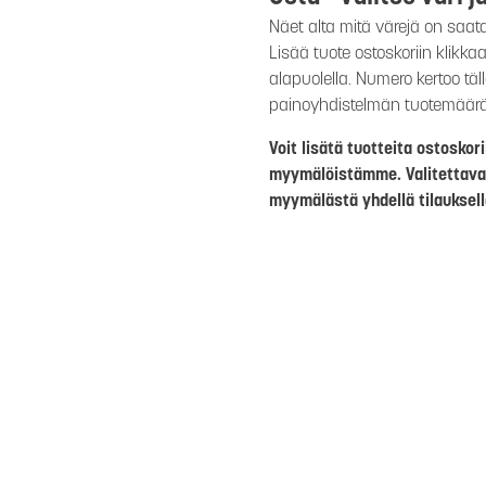
Näet alta mitä värejä on saat
Lisää tuote ostoskoriin klikk
alapuolella. Numero kertoo täl
painoyhdistelmän tuotemäär
Voit lisätä tuotteita ostosko
myymälöistämme. Valitettava
myymälästä yhdellä tilauksell