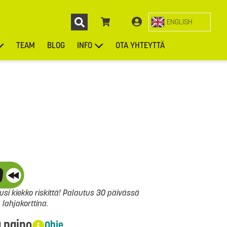
ENGLISH
TEAM
BLOG
INFO
OTA YHTEYTTÄ
ENGL
KIEKOT
LAUKUT
ASUSTEET
MUUT TUOTTEET
si kiekko riskittä! Palautus 30 päivässä
ahjakorttina.
a paino
Ohje