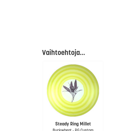
Vaihtoehtoja...
Steady Ring Millet
Buckwheat - PG Custom