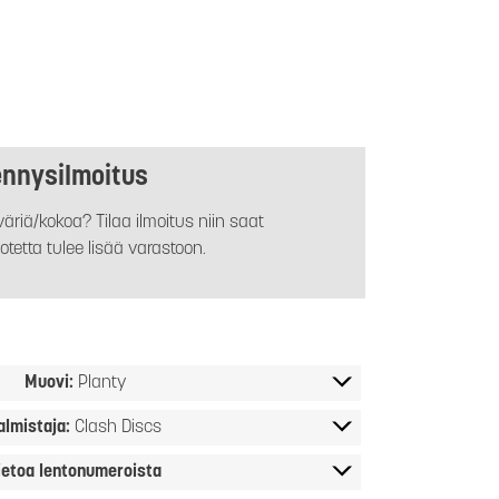
ennysilmoitus
äriä/kokoa? Tilaa ilmoitus niin saat
otetta tulee lisää varastoon.
Muovi:
Planty
almistaja:
Clash Discs
ietoa lentonumeroista