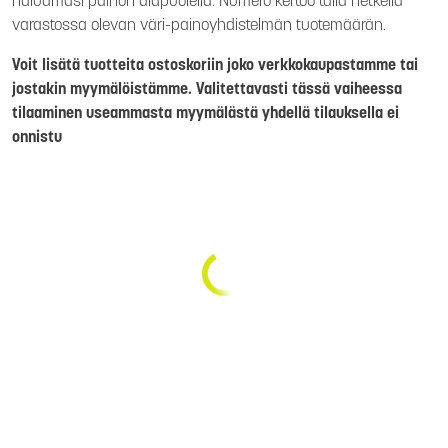
haluamasi painon alapuolella. Numero kertoo tällä hetkellä
varastossa olevan väri-painoyhdistelmän tuotemäärän.
Voit lisätä tuotteita ostoskoriin joko verkkokaupastamme tai
jostakin myymälöistämme. Valitettavasti tässä vaiheessa
tilaaminen useammasta myymälästä yhdellä tilauksella ei
onnistu