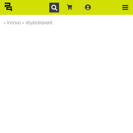
Innova
Väylädraiverit