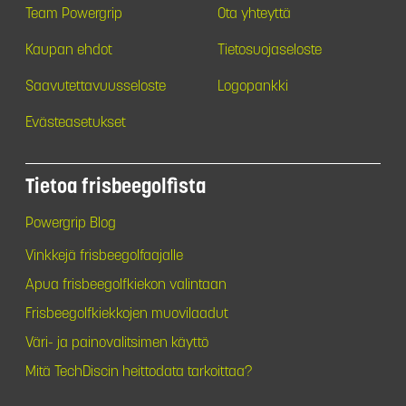
Team Powergrip
Ota yhteyttä
Kaupan ehdot
Tietosuojaseloste
Saavutettavuusseloste
Logopankki
Evästeasetukset
Tietoa frisbeegolfista
Powergrip Blog
Vinkkejä frisbeegolfaajalle
Apua frisbeegolfkiekon valintaan
Frisbeegolfkiekkojen muovilaadut
Väri- ja painovalitsimen käyttö
Mitä TechDiscin heittodata tarkoittaa?