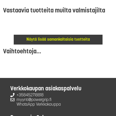
Vastaavia tuotteita muilta valmistajilta
Näytä lisää samankaltaisia tuotteita
Vaihtoehtoja...
Verkkokaupan asiakaspalvelu
+358452718818
myynti@powergrip.fi
WhatsApp Verkkokauppa