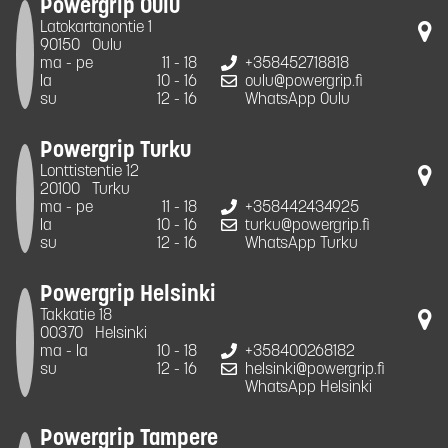
Powergrip Oulu
Latokartanontie 1
90150
Oulu
ma - pe
11 - 18
+358452718818
la
10 - 16
oulu@powergrip.fi
su
12 - 16
WhatsApp Oulu
Powergrip Turku
Lonttistentie 12
20100
Turku
ma - pe
11 - 18
+358442434925
la
10 - 16
turku@powergrip.fi
su
12 - 16
WhatsApp Turku
Powergrip Helsinki
Takkatie 18
00370
Helsinki
ma - la
10 - 18
+358400268182
su
12 - 16
helsinki@powergrip.fi
WhatsApp Helsinki
Powergrip Tampere