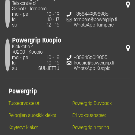
Teiskontie 61
33560
Tampere
ma - pe
10 - 19
+358449898986
la
10 - 17
tampere@powergrip.fi
su
12 - 16
WhatsApp Tampere
Powergrip Kuopio
Kiekkotie 4
70200
Kuopio
ma - pe
10 - 18
+358456019055
la
10 - 16
kuopio@powergrip.fi
su
SULJETTU
WhatsApp Kuopio
Powergrip
Tuotearvostelut
Powergrip Buyback
Pelaajien suosikkikiekot
Eri vakausasteet
Käytetyt kiekot
Powergripin tarina