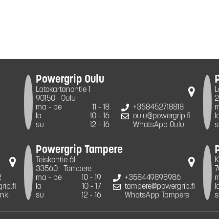
Powergrip Oulu
Latokartanontie 1
L
90150
Oulu
2
ma - pe
11 - 18
+358452718818
m
la
10 - 16
oulu@powergrip.fi
l
su
12 - 16
WhatsApp Oulu
s
Powergrip Tampere
Teiskontie 61
K
33560
Tampere
7
2
ma - pe
10 - 19
+358449898986
m
ip.fi
la
10 - 17
tampere@powergrip.fi
l
nki
su
12 - 16
WhatsApp Tampere
s