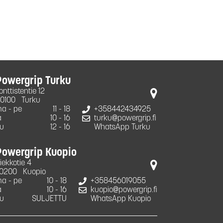
Powergrip Turku
onttistentie 12
0100
Turku
a - pe
11 - 18
+358442434925
a
10 - 16
turku@powergrip.fi
u
12 - 16
WhatsApp Turku
Powergrip Kuopio
iekkotie 4
0200
Kuopio
a - pe
10 - 18
+358456019055
a
10 - 16
kuopio@powergrip.fi
u
SULJETTU
WhatsApp Kuopio