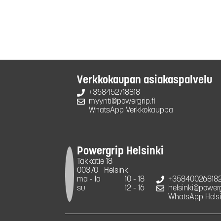
Verkkokaupan asiakaspalvelu
+358452718818
myynti@powergrip.fi
WhatsApp Verkkokauppa
Powergrip Helsinki
Takkatie 18
00370
Helsinki
ma - la
10 - 18
+35840026818
su
12 - 16
helsinki@powergr
WhatsApp Helsi