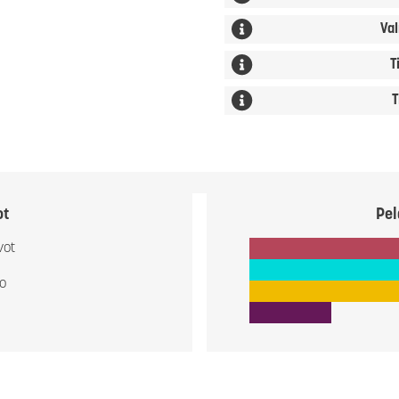
Val
T
T
ot
Pel
vot
io