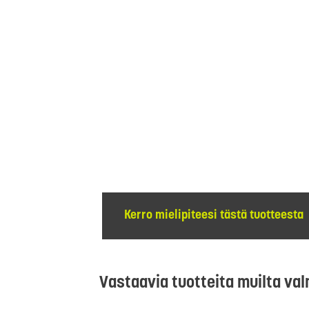
Kerro mielipiteesi tästä tuotteesta
Vastaavia tuotteita muilta val