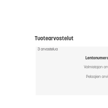
Tuotearvostelut
3 arvostelua
Lentonumer
Valmistajan ar
Pelaajien arv