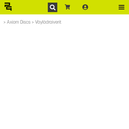
Axiom Discs
Väylädraiverit