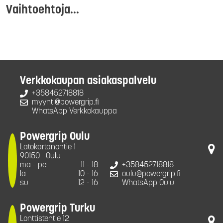
Vaihtoehtoja...
Verkkokaupan asiakaspalvelu
+358452718818
myynti@powergrip.fi
WhatsApp Verkkokauppa
Powergrip Oulu
Latokartanontie 1
90150
Oulu
ma - pe
11 - 18
+358452718818
la
10 - 16
oulu@powergrip.fi
su
12 - 16
WhatsApp Oulu
Powergrip Turku
Lonttistentie 12