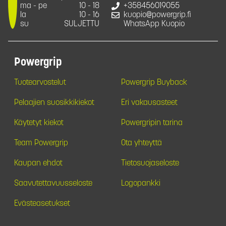
ma - pe
10 - 18
+358456019055
la
10 - 16
kuopio@powergrip.fi
su
SULJETTU
WhatsApp Kuopio
Powergrip
Tuotearvostelut
Powergrip Buyback
Pelaajien suosikkikiekot
Eri vakausasteet
Käytetyt kiekot
Powergripin tarina
Team Powergrip
Ota yhteyttä
Kaupan ehdot
Tietosuojaseloste
Saavutettavuusseloste
Logopankki
Evästeasetukset