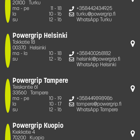
20100
Turku
ma - pe
11 - 18
+358442434925
la
10 - 16
turku@powergrip.fi
su
12 - 16
WhatsApp Turku
Powergrip Helsinki
Takkatie 18
00370
Helsinki
ma - la
10 - 18
+358400268182
su
12 - 16
helsinki@powergrip.fi
WhatsApp Helsinki
Powergrip Tampere
Teiskontie 61
33560
Tampere
ma - pe
10 - 19
+358449898986
la
10 - 17
tampere@powergrip.fi
su
12 - 16
WhatsApp Tampere
Powergrip Kuopio
Kiekkotie 4
70200
Kuopio