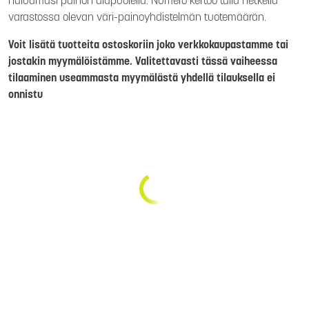
haluamasi painon alapuolella. Numero kertoo tällä hetkellä
varastossa olevan väri-painoyhdistelmän tuotemäärän.
Voit lisätä tuotteita ostoskoriin joko verkkokaupastamme tai
jostakin myymälöistämme. Valitettavasti tässä vaiheessa
tilaaminen useammasta myymälästä yhdellä tilauksella ei
onnistu