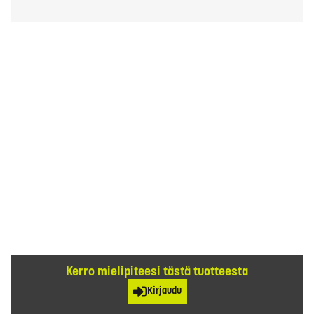
Kerro mielipiteesi tästä tuotteesta
Kirjaudu