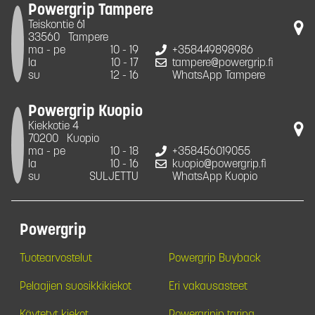
Powergrip Tampere
Teiskontie 61
33560
Tampere
ma - pe
10 - 19
+358449898986
la
10 - 17
tampere@powergrip.fi
su
12 - 16
WhatsApp Tampere
Powergrip Kuopio
Kiekkotie 4
70200
Kuopio
ma - pe
10 - 18
+358456019055
la
10 - 16
kuopio@powergrip.fi
su
SULJETTU
WhatsApp Kuopio
Powergrip
Tuotearvostelut
Powergrip Buyback
Pelaajien suosikkikiekot
Eri vakausasteet
Käytetyt kiekot
Powergripin tarina