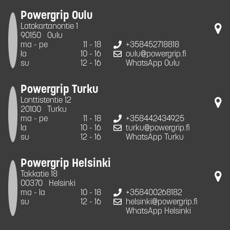
Powergrip Oulu
Latokartanontie 1
90150
Oulu
ma - pe
11 - 18
+358452718818
la
10 - 16
oulu@powergrip.fi
su
12 - 16
WhatsApp Oulu
Powergrip Turku
Lonttistentie 12
20100
Turku
ma - pe
11 - 18
+358442434925
la
10 - 16
turku@powergrip.fi
su
12 - 16
WhatsApp Turku
Powergrip Helsinki
Takkatie 18
00370
Helsinki
ma - la
10 - 18
+358400268182
su
12 - 16
helsinki@powergrip.fi
WhatsApp Helsinki