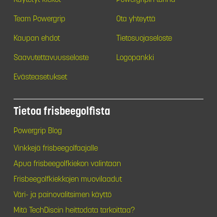
Team Powergrip
Ota yhteyttä
Kaupan ehdot
Tietosuojaseloste
Saavutettavuusseloste
Logopankki
Evästeasetukset
Tietoa frisbeegolfista
Powergrip Blog
Vinkkejä frisbeegolfaajalle
Apua frisbeegolfkiekon valintaan
Frisbeegolfkiekkojen muovilaadut
Väri- ja painovalitsimen käyttö
Mitä TechDiscin heittodata tarkoittaa?