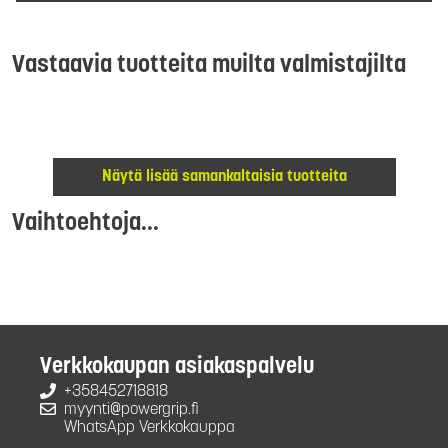
Vastaavia tuotteita muilta valmistajilta
Näytä lisää samankaltaisia tuotteita
Vaihtoehtoja...
Verkkokaupan asiakaspalvelu
+358452718818
myynti@powergrip.fi
WhatsApp Verkkokauppa