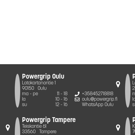
Powergrip Oulu
Latokartanontie 1
L
90150
Oulu
2
ma - pe
11 - 18
+358452718818
m
la
10 - 16
oulu@powergrip.fi
l
su
12 - 16
WhatsApp Oulu
s
Powergrip Tampere
Teiskontie 61
K
33560
Tampere
7