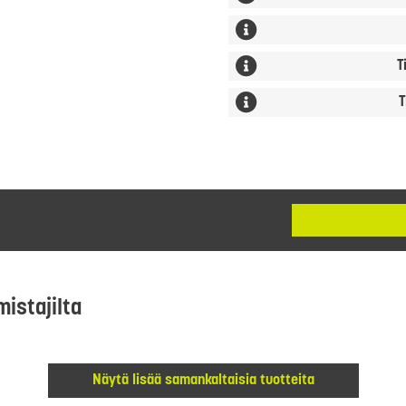
T
T
mistajilta
Näytä lisää samankaltaisia tuotteita