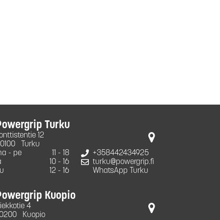
Powergrip Turku
onttistentie 12
0100
Turku
a - pe
11 - 18
+358442434925
a
10 - 16
turku@powergrip.fi
u
12 - 16
WhatsApp Turku
Powergrip Kuopio
iekkotie 4
0200
Kuopio