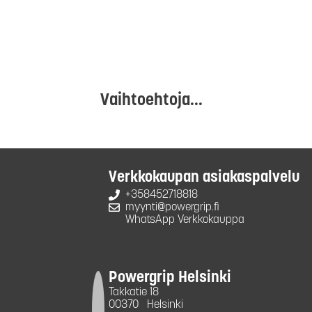
Vaihtoehtoja...
Verkkokaupan asiakaspalvelu
+358452718818
myynti@powergrip.fi
WhatsApp Verkkokauppa
Powergrip Helsinki
Takkatie 18
00370
Helsinki