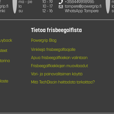
2
ma - pe
10 - 19
+358449898986
m
ip.fi
la
10 - 17
tampere@powergrip.fi
l
nki
su
12 - 16
WhatsApp Tampere
s
Tietoa frisbeegolfista
Buyback
Powergrip Blog
Vinkkejä frisbeegolfaajalle
steet
Apua frisbeegolfkiekon valintaan
tarina
Frisbeegolfkiekkojen muovilaadut
Väri- ja painovalitsimen käyttö
loste
Mitä TechDiscin heittodata tarkoittaa?