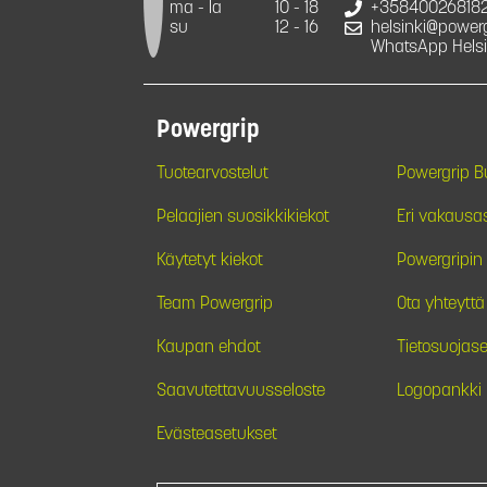
ma - la
10 - 18
+35840026818
su
12 - 16
helsinki@powergr
WhatsApp Helsi
Powergrip
Tuotearvostelut
Powergrip 
Pelaajien suosikkikiekot
Eri vakausa
Käytetyt kiekot
Powergripin 
Team Powergrip
Ota yhteyttä
Kaupan ehdot
Tietosuojase
Saavutettavuusseloste
Logopankki
Evästeasetukset