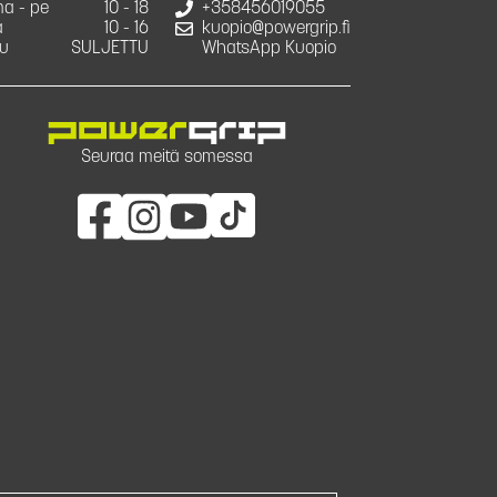
a - pe
10 - 18
+358456019055
a
10 - 16
kuopio@powergrip.fi
u
SULJETTU
WhatsApp Kuopio
Seuraa meitä somessa