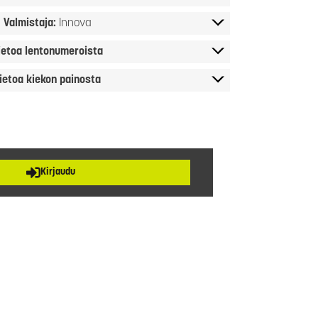
Valmistaja:
Innova
ietoa lentonumeroista
ietoa kiekon painosta
Kirjaudu