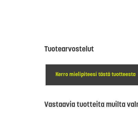
Tuotearvostelut
Kerro mielipiteesi tästä tuotteesta
Vastaavia tuotteita muilta val