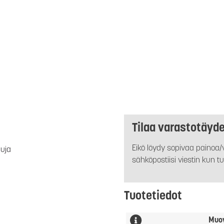
Tilaa varastotäyd
Eikö löydy sopivaa painoa/v
luja
sähköpostiisi viestin kun tu
Tuotetiedot
Muo