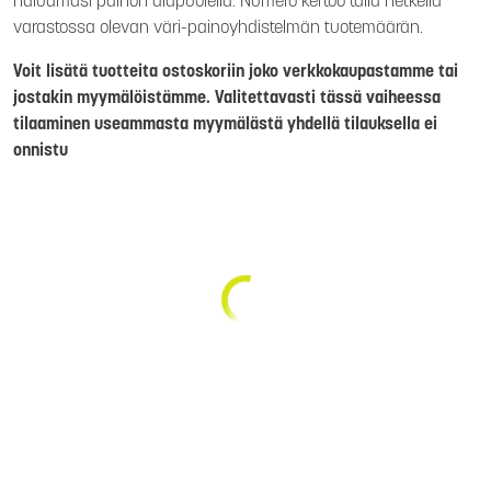
haluamasi painon alapuolella. Numero kertoo tällä hetkellä
varastossa olevan väri-painoyhdistelmän tuotemäärän.
Voit lisätä tuotteita ostoskoriin joko verkkokaupastamme tai
jostakin myymälöistämme. Valitettavasti tässä vaiheessa
tilaaminen useammasta myymälästä yhdellä tilauksella ei
onnistu