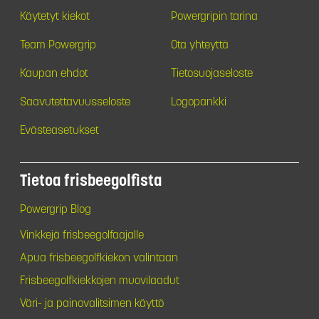
Käytetyt kiekot
Powergripin tarina
Team Powergrip
Ota yhteyttä
Kaupan ehdot
Tietosuojaseloste
Saavutettavuusseloste
Logopankki
Evästeasetukset
Tietoa frisbeegolfista
Powergrip Blog
Vinkkejä frisbeegolfaajalle
Apua frisbeegolfkiekon valintaan
Frisbeegolfkiekkojen muovilaadut
Väri- ja painovalitsimen käyttö