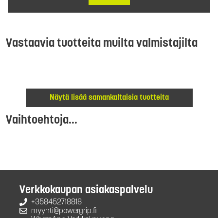
Vastaavia tuotteita muilta valmistajilta
Näytä lisää samankaltaisia tuotteita
Vaihtoehtoja...
Verkkokaupan asiakaspalvelu
+358452718818
myynti@powergrip.fi