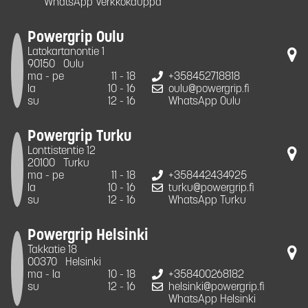
WhatsApp Verkkokauppa
Powergrip Oulu
Latokartanontie 1
90150
Oulu
ma - pe
11 - 18
+358452718818
la
10 - 16
oulu@powergrip.fi
su
12 - 16
WhatsApp Oulu
Powergrip Turku
Lonttistentie 12
20100
Turku
ma - pe
11 - 18
+358442434925
la
10 - 16
turku@powergrip.fi
su
12 - 16
WhatsApp Turku
Powergrip Helsinki
Takkatie 18
00370
Helsinki
ma - la
10 - 18
+358400268182
su
12 - 16
helsinki@powergrip.fi
WhatsApp Helsinki