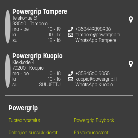
Powergrip Tampere
Teiskontie 61
33560
Tampere
ma - pe
10 - 19
+358449898986
la
10 - 17
tampere@powergrip.fi
su
12 - 16
WhatsApp Tampere
Powergrip Kuopio
Kiekkotie 4
70200
Kuopio
ma - pe
10 - 18
+358456019055
la
10 - 16
kuopio@powergrip.fi
su
SULJETTU
WhatsApp Kuopio
Powergrip
Tuotearvostelut
Powergrip Buyback
Pelaajien suosikkikiekot
Eri vakausasteet