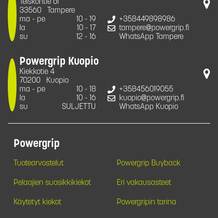
Teiskontie 61
33560
Tampere
ma - pe
10 - 19
+358449898986
la
10 - 17
tampere@powergrip.fi
su
12 - 16
WhatsApp Tampere
Powergrip Kuopio
Kiekkotie 4
70200
Kuopio
ma - pe
10 - 18
+358456019055
la
10 - 16
kuopio@powergrip.fi
su
SULJETTU
WhatsApp Kuopio
Powergrip
Tuotearvostelut
Powergrip Buyback
Pelaajien suosikkikiekot
Eri vakausasteet
Käytetyt kiekot
Powergripin tarina