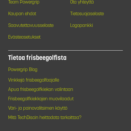
Team Powergrip
Ota yhteyttä
Kaupan ehdot
Tietosuojaseloste
Saavutettavuusseloste
Logopankki
Evästeasetukset
Tietoa frisbeegolfista
Powergrip Blog
Vinkkejä frisbeegolfaajalle
Apua frisbeegolfkiekon valintaan
Frisbeegolfkiekkojen muovilaadut
Väri- ja painovalitsimen käyttö
Mitä TechDiscin heittodata tarkoittaa?