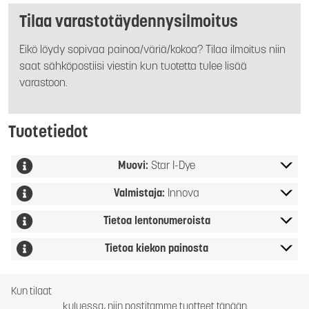
Tilaa varastotäydennysilmoitus
Eikö löydy sopivaa painoa/väriä/kokoa? Tilaa ilmoitus niin
saat sähköpostiisi viestin kun tuotetta tulee lisää
varastoon.
Tuotetiedot
Muovi:
Star I-Dye
Valmistaja:
Innova
Tietoa lentonumeroista
Tietoa kiekon painosta
Kun tilaat
kuluessa, niin postitamme tuotteet tänään