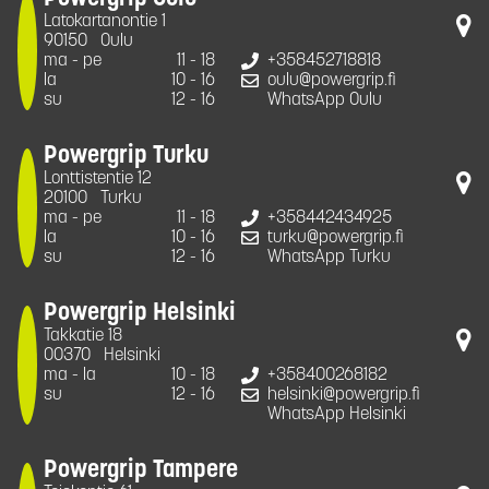
Latokartanontie 1
90150
Oulu
ma - pe
11 - 18
+358452718818
la
10 - 16
oulu@powergrip.fi
su
12 - 16
WhatsApp Oulu
Powergrip Turku
Lonttistentie 12
20100
Turku
ma - pe
11 - 18
+358442434925
la
10 - 16
turku@powergrip.fi
su
12 - 16
WhatsApp Turku
Powergrip Helsinki
Takkatie 18
00370
Helsinki
ma - la
10 - 18
+358400268182
su
12 - 16
helsinki@powergrip.fi
WhatsApp Helsinki
Powergrip Tampere