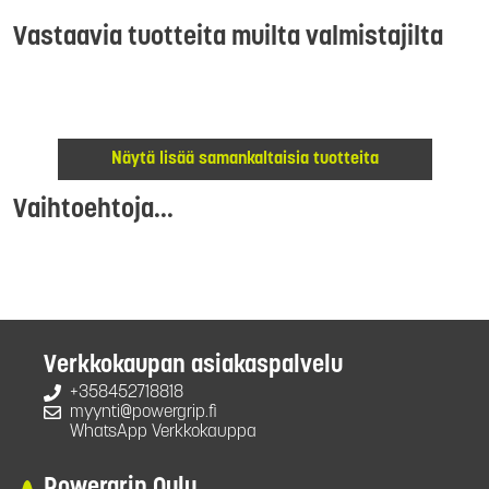
Vastaavia tuotteita muilta valmistajilta
Näytä lisää samankaltaisia tuotteita
Vaihtoehtoja...
Verkkokaupan asiakaspalvelu
+358452718818
myynti@powergrip.fi
WhatsApp Verkkokauppa
Powergrip Oulu