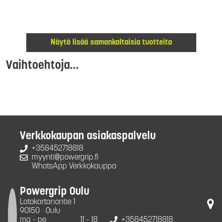
Näytä lisää samankaltaisia tuotteita
Vaihtoehtoja...
Verkkokaupan asiakaspalvelu
+358452718818
myynti@powergrip.fi
WhatsApp Verkkokauppa
Powergrip Oulu
Latokartanontie 1
90150
Oulu
ma - pe
11 - 18
+358452718818