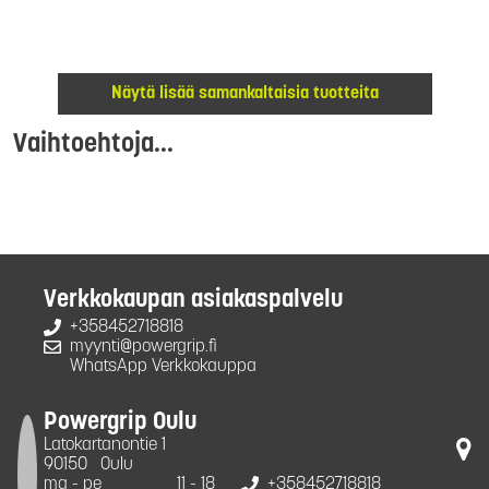
Näytä lisää samankaltaisia tuotteita
Vaihtoehtoja...
Verkkokaupan asiakaspalvelu
+358452718818
myynti@powergrip.fi
WhatsApp Verkkokauppa
Powergrip Oulu
Latokartanontie 1
90150
Oulu
ma - pe
11 - 18
+358452718818