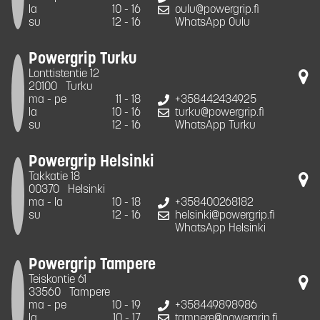
la
10 - 16
oulu@powergrip.fi
su
12 - 16
WhatsApp Oulu
Powergrip Turku
Lonttistentie 12
20100
Turku
ma - pe
11 - 18
+358442434925
la
10 - 16
turku@powergrip.fi
su
12 - 16
WhatsApp Turku
Powergrip Helsinki
Takkatie 18
00370
Helsinki
ma - la
10 - 18
+358400268182
su
12 - 16
helsinki@powergrip.fi
WhatsApp Helsinki
Powergrip Tampere
Teiskontie 61
33560
Tampere
ma - pe
10 - 19
+358449898986
la
10 - 17
tampere@powergrip.fi