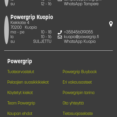
su
12 - 16
WhatsApp Tampere
Powergrip Kuopio
Kiekkotie 4
70200
Kuopio
ma - pe
10 - 18
+358456019055
la
10 - 16
kuopio@powergrip.fi
su
SULJETTU
WhatsApp Kuopio
Powergrip
Tuotearvostelut
Powergrip Buyback
Pelaajien suosikkikiekot
Eri vakausasteet
Käytetyt kiekot
Powergripin tarina
Team Powergrip
Ota yhteyttä
Kaupan ehdot
Tietosuojaseloste