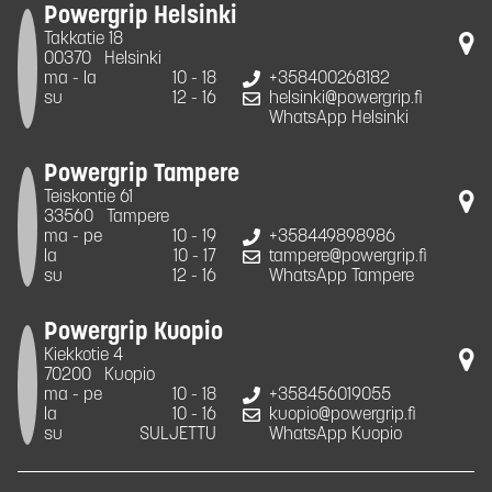
Powergrip Helsinki
Takkatie 18
00370
Helsinki
ma - la
10 - 18
+358400268182
su
12 - 16
helsinki@powergrip.fi
WhatsApp Helsinki
Powergrip Tampere
Teiskontie 61
33560
Tampere
ma - pe
10 - 19
+358449898986
la
10 - 17
tampere@powergrip.fi
su
12 - 16
WhatsApp Tampere
Powergrip Kuopio
Kiekkotie 4
70200
Kuopio
ma - pe
10 - 18
+358456019055
la
10 - 16
kuopio@powergrip.fi
su
SULJETTU
WhatsApp Kuopio