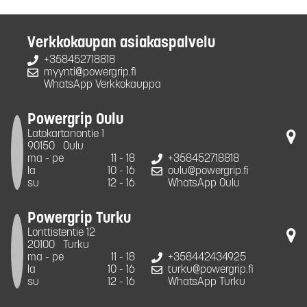
Verkkokaupan asiakaspalvelu
+358452718818
myynti@powergrip.fi
WhatsApp Verkkokauppa
Powergrip Oulu
Latokartanontie 1
90150
Oulu
ma - pe
11 - 18
+358452718818
la
10 - 16
oulu@powergrip.fi
su
12 - 16
WhatsApp Oulu
Powergrip Turku
Lonttistentie 12
20100
Turku
ma - pe
11 - 18
+358442434925
la
10 - 16
turku@powergrip.fi
su
12 - 16
WhatsApp Turku