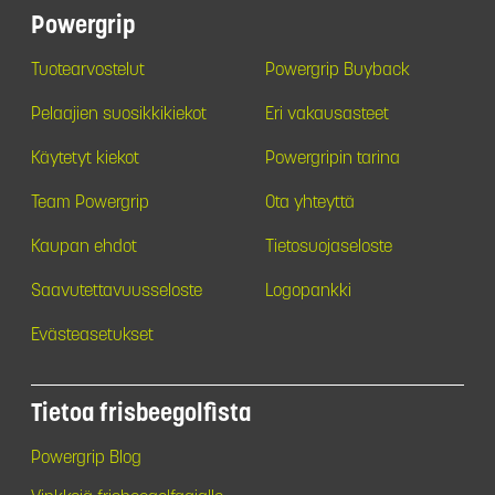
Powergrip
Tuotearvostelut
Powergrip Buyback
Pelaajien suosikkikiekot
Eri vakausasteet
Käytetyt kiekot
Powergripin tarina
Team Powergrip
Ota yhteyttä
Kaupan ehdot
Tietosuojaseloste
Saavutettavuusseloste
Logopankki
Evästeasetukset
Tietoa frisbeegolfista
Powergrip Blog