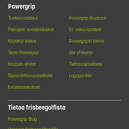
Powergrip
Tuotearvostelut
Powergrip Buyback
Pelaajien suosikkikiekot
Eri vakausasteet
Käytetyt kiekot
Powergripin tarina
Team Powergrip
Ota yhteyttä
Kaupan ehdot
Tietosuojaseloste
Saavutettavuusseloste
Logopankki
Evästeasetukset
Tietoa frisbeegolfista
Powergrip Blog