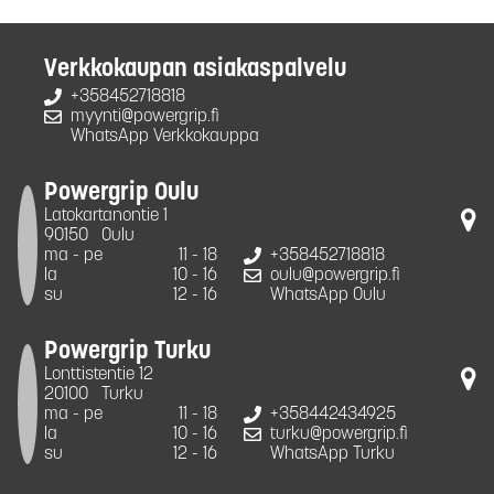
Verkkokaupan asiakaspalvelu
+358452718818
myynti@powergrip.fi
WhatsApp Verkkokauppa
Powergrip Oulu
Latokartanontie 1
90150
Oulu
ma - pe
11 - 18
+358452718818
la
10 - 16
oulu@powergrip.fi
su
12 - 16
WhatsApp Oulu
Powergrip Turku
Lonttistentie 12
20100
Turku
ma - pe
11 - 18
+358442434925
la
10 - 16
turku@powergrip.fi
su
12 - 16
WhatsApp Turku