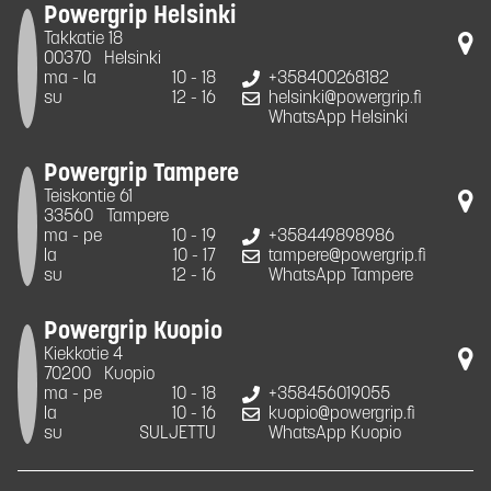
Powergrip Helsinki
Takkatie 18
00370
Helsinki
ma - la
10 - 18
+358400268182
su
12 - 16
helsinki@powergrip.fi
WhatsApp Helsinki
Powergrip Tampere
Teiskontie 61
33560
Tampere
ma - pe
10 - 19
+358449898986
la
10 - 17
tampere@powergrip.fi
su
12 - 16
WhatsApp Tampere
Powergrip Kuopio
Kiekkotie 4
70200
Kuopio
ma - pe
10 - 18
+358456019055
la
10 - 16
kuopio@powergrip.fi
su
SULJETTU
WhatsApp Kuopio