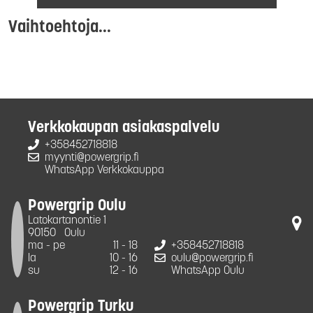
Vaihtoehtoja...
Verkkokaupan asiakaspalvelu
+358452718818
myynti@powergrip.fi
WhatsApp Verkkokauppa
Powergrip Oulu
Latokartanontie 1
90150
Oulu
ma - pe
11 - 18
+358452718818
la
10 - 16
oulu@powergrip.fi
su
12 - 16
WhatsApp Oulu
Powergrip Turku