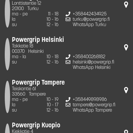
Lonttistentie 12
20100
Turku
ma - pe
11 - 18
+358442434925
la
10 - 16
turku@powergrip.fi
su
12 - 16
WhatsApp Turku
Powergrip Helsinki
Takkatie 18
00370
Helsinki
ma - la
10 - 18
+358400268182
su
12 - 16
helsinki@powergrip.fi
WhatsApp Helsinki
Powergrip Tampere
Teiskontie 61
33560
Tampere
ma - pe
10 - 19
+358449898986
la
10 - 17
tampere@powergrip.fi
su
12 - 16
WhatsApp Tampere
Powergrip Kuopio
Kiekkotie 4