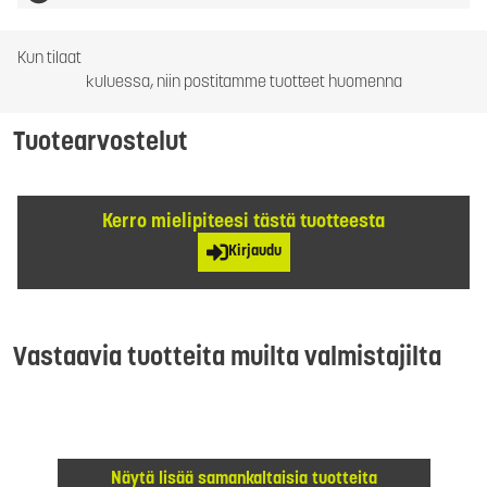
Kun tilaat
kuluessa, niin postitamme tuotteet huomenna
Tuotearvostelut
Kerro mielipiteesi tästä tuotteesta
Kirjaudu
Vastaavia tuotteita muilta valmistajilta
Näytä lisää samankaltaisia tuotteita