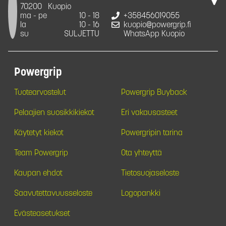
70200
Kuopio
ma - pe
10 - 18
+358456019055
la
10 - 16
kuopio@powergrip.fi
su
SULJETTU
WhatsApp Kuopio
Powergrip
Tuotearvostelut
Powergrip Buyback
Pelaajien suosikkikiekot
Eri vakausasteet
Käytetyt kiekot
Powergripin tarina
Team Powergrip
Ota yhteyttä
Kaupan ehdot
Tietosuojaseloste
Saavutettavuusseloste
Logopankki
Evästeasetukset