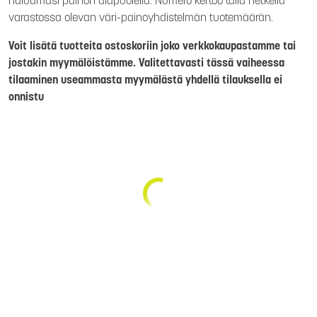
haluamasi painon alapuolella. Numero kertoo tällä hetkellä
varastossa olevan väri-painoyhdistelmän tuotemäärän.
Voit lisätä tuotteita ostoskoriin joko verkkokaupastamme tai
jostakin myymälöistämme. Valitettavasti tässä vaiheessa
tilaaminen useammasta myymälästä yhdellä tilauksella ei
onnistu