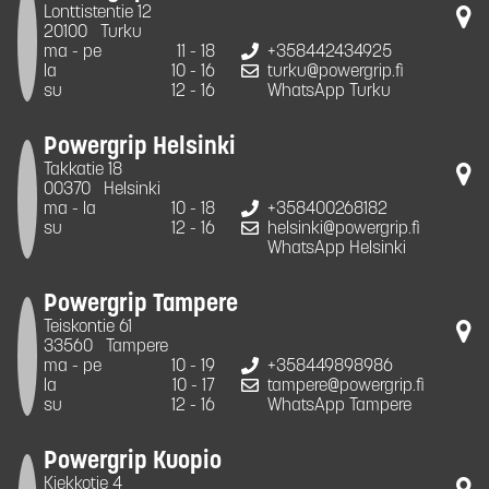
Lonttistentie 12
20100
Turku
ma - pe
11 - 18
+358442434925
la
10 - 16
turku@powergrip.fi
su
12 - 16
WhatsApp Turku
Powergrip Helsinki
Takkatie 18
00370
Helsinki
ma - la
10 - 18
+358400268182
su
12 - 16
helsinki@powergrip.fi
WhatsApp Helsinki
Powergrip Tampere
Teiskontie 61
33560
Tampere
ma - pe
10 - 19
+358449898986
la
10 - 17
tampere@powergrip.fi
su
12 - 16
WhatsApp Tampere
Powergrip Kuopio
Kiekkotie 4