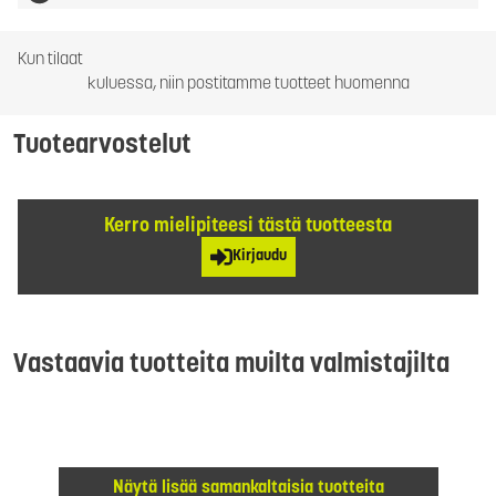
Kun tilaat
kuluessa, niin postitamme tuotteet huomenna
Tuotearvostelut
Kerro mielipiteesi tästä tuotteesta
Kirjaudu
Vastaavia tuotteita muilta valmistajilta
Näytä lisää samankaltaisia tuotteita