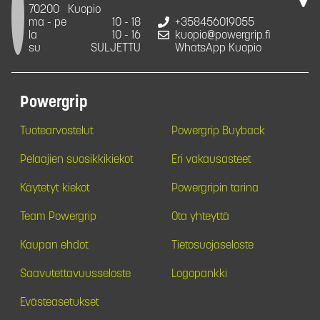
70200
Kuopio
ma - pe
10 - 18
+358456019055
la
10 - 16
kuopio@powergrip.fi
su
SULJETTU
WhatsApp Kuopio
Powergrip
Tuotearvostelut
Powergrip Buyback
Pelaajien suosikkikiekot
Eri vakausasteet
Käytetyt kiekot
Powergripin tarina
Team Powergrip
Ota yhteyttä
Kaupan ehdot
Tietosuojaseloste
Saavutettavuusseloste
Logopankki
Evästeasetukset