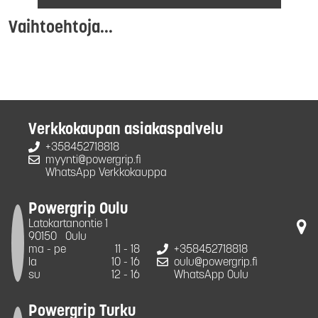
Vaihtoehtoja...
Verkkokaupan asiakaspalvelu
+358452718818
myynti@powergrip.fi
WhatsApp Verkkokauppa
Powergrip Oulu
Latokartanontie 1
90150
Oulu
ma - pe
11 - 18
+358452718818
la
10 - 16
oulu@powergrip.fi
su
12 - 16
WhatsApp Oulu
Powergrip Turku