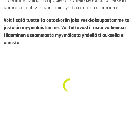
haluamasi painon alapuolella. Numero kertoo tällä hetkellä
varastossa olevan väri-painoyhdistelmän tuotemäärän.
Voit lisätä tuotteita ostoskoriin joko verkkokaupastamme tai
jostakin myymälöistämme. Valitettavasti tässä vaiheessa
tilaaminen useammasta myymälästä yhdellä tilauksella ei
onnistu