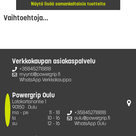
Näytä lisää samankaltaisia tuotteita
Vaihtoehtoja...
Verkkokaupan asiakaspalvelu
+358452718818
myynti@powergrip.fi
WhatsApp Verkkokauppa
Powergrip Oulu
Latokartanontie 1
90150
Oulu
ma - pe
11 - 18
+358452718818
la
10 - 16
oulu@powergrip.fi
su
12 - 16
WhatsApp Oulu