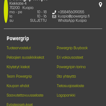
Kiekkotie 4
70200
Kuopio
ma - pe
10 - 18
+358456019055
la
10 - 16
kuopio@powergrip.fi
su
SULJETTU
WhatsApp Kuopio
Powergrip
Tuotearvostelut
Powergrip Buyback
Pelaajien suosikkikiekot
Eri vakausasteet
Käytetyt kiekot
Powergripin tarina
Team Powergrip
Ota yhteyttä
Kaupan ehdot
Tietosuojaseloste
Saavutettavuusseloste
Logopankki
Evästeasetukset