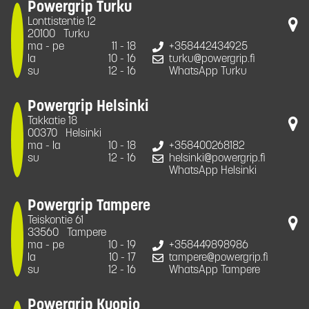
Powergrip Turku
Lonttistentie 12
20100
Turku
ma - pe
11 - 18
+358442434925
la
10 - 16
turku@powergrip.fi
su
12 - 16
WhatsApp Turku
Powergrip Helsinki
Takkatie 18
00370
Helsinki
ma - la
10 - 18
+358400268182
su
12 - 16
helsinki@powergrip.fi
WhatsApp Helsinki
Powergrip Tampere
Teiskontie 61
33560
Tampere
ma - pe
10 - 19
+358449898986
la
10 - 17
tampere@powergrip.fi
su
12 - 16
WhatsApp Tampere
Powergrip Kuopio