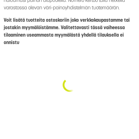
haluamasi painon alapuolella. Numero kertoo tällä hetkellä
varastossa olevan väri-painoyhdistelmän tuotemäärän.
Voit lisätä tuotteita ostoskoriin joko verkkokaupastamme tai
jostakin myymälöistämme. Valitettavasti tässä vaiheessa
tilaaminen useammasta myymälästä yhdellä tilauksella ei
onnistu