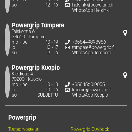
su
12 - 16
helsinki@powergrip.fi
WhatsApp Helsinki
Powergrip Tampere
Teiskontie 61
33560
Tampere
ma - pe
10 - 19
+358449898986
la
10 - 17
tampere@powergrip.fi
su
12 - 16
WhatsApp Tampere
Powergrip Kuopio
Kiekkotie 4
70200
Kuopio
ma - pe
10 - 18
+358456019055
la
10 - 16
kuopio@powergrip.fi
su
SULJETTU
WhatsApp Kuopio
Powergrip
Tuotearvostelut
Powergrip Buyback