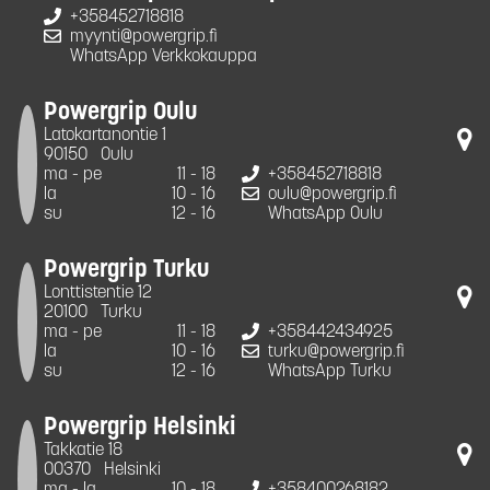
+358452718818
myynti@powergrip.fi
WhatsApp Verkkokauppa
Powergrip Oulu
Latokartanontie 1
90150
Oulu
ma - pe
11 - 18
+358452718818
la
10 - 16
oulu@powergrip.fi
su
12 - 16
WhatsApp Oulu
Powergrip Turku
Lonttistentie 12
20100
Turku
ma - pe
11 - 18
+358442434925
la
10 - 16
turku@powergrip.fi
su
12 - 16
WhatsApp Turku
Powergrip Helsinki
Takkatie 18
00370
Helsinki
ma - la
10 - 18
+358400268182