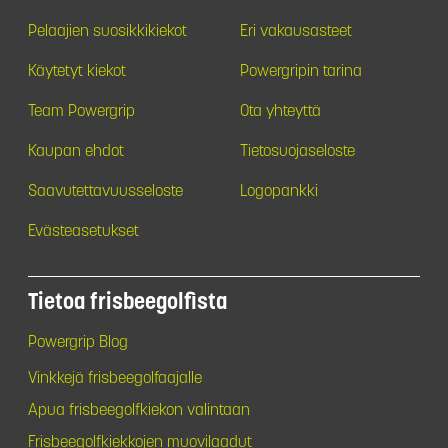
Pelaajien suosikkikiekot
Eri vakausasteet
Käytetyt kiekot
Powergripin tarina
Team Powergrip
Ota yhteyttä
Kaupan ehdot
Tietosuojaseloste
Saavutettavuusseloste
Logopankki
Evästeasetukset
Tietoa frisbeegolfista
Powergrip Blog
Vinkkejä frisbeegolfaajalle
Apua frisbeegolfkiekon valintaan
Frisbeegolfkiekkojen muovilaadut