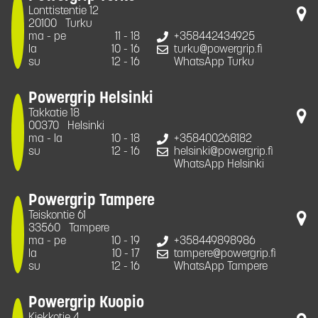
Lonttistentie 12
20100
Turku
ma - pe
11 - 18
+358442434925
la
10 - 16
turku@powergrip.fi
su
12 - 16
WhatsApp Turku
Powergrip Helsinki
Takkatie 18
00370
Helsinki
ma - la
10 - 18
+358400268182
su
12 - 16
helsinki@powergrip.fi
WhatsApp Helsinki
Powergrip Tampere
Teiskontie 61
33560
Tampere
ma - pe
10 - 19
+358449898986
la
10 - 17
tampere@powergrip.fi
su
12 - 16
WhatsApp Tampere
Powergrip Kuopio