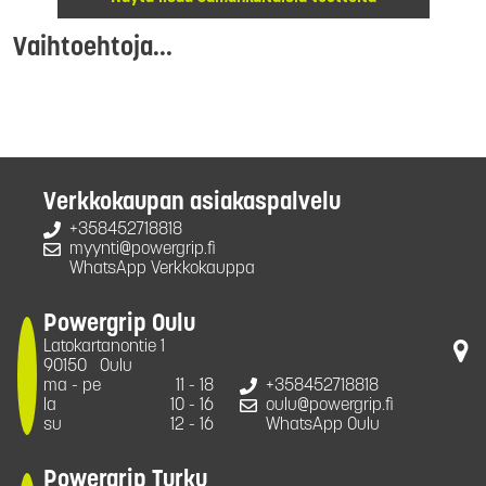
Vaihtoehtoja...
Verkkokaupan asiakaspalvelu
+358452718818
myynti@powergrip.fi
WhatsApp Verkkokauppa
Powergrip Oulu
Latokartanontie 1
90150
Oulu
ma - pe
11 - 18
+358452718818
la
10 - 16
oulu@powergrip.fi
su
12 - 16
WhatsApp Oulu
Powergrip Turku