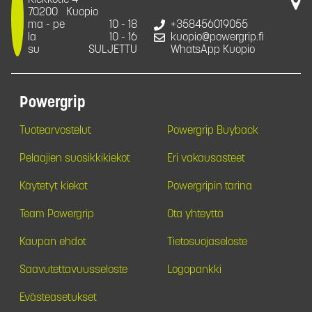
Kiekkotie 4
70200
Kuopio
ma - pe
10 - 18
+358456019055
la
10 - 16
kuopio@powergrip.fi
su
SULJETTU
WhatsApp Kuopio
Powergrip
Tuotearvostelut
Powergrip Buyback
Pelaajien suosikkikiekot
Eri vakausasteet
Käytetyt kiekot
Powergripin tarina
Team Powergrip
Ota yhteyttä
Kaupan ehdot
Tietosuojaseloste
Saavutettavuusseloste
Logopankki
Evästeasetukset