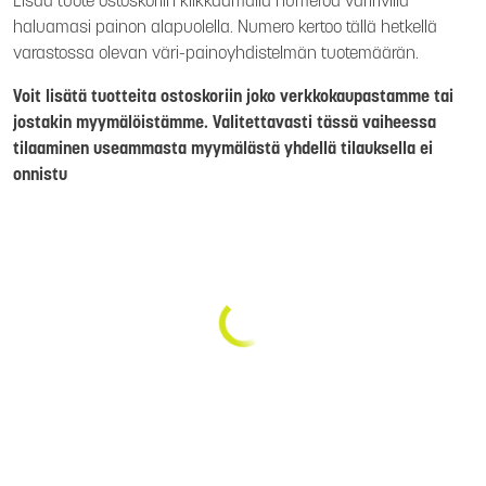
Lisää tuote ostoskoriin klikkaamalla numeroa väririvillä
haluamasi painon alapuolella. Numero kertoo tällä hetkellä
varastossa olevan väri-painoyhdistelmän tuotemäärän.
Voit lisätä tuotteita ostoskoriin joko verkkokaupastamme tai
jostakin myymälöistämme. Valitettavasti tässä vaiheessa
tilaaminen useammasta myymälästä yhdellä tilauksella ei
onnistu