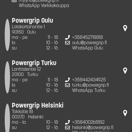
myynti@powergrip.fi
WhatsApp Verkkokauppa
Powergrip Oulu
Latokartanontie 1
90150
Oulu
ma - pe
11 - 18
+358452718818
la
10 - 16
oulu@powergrip.fi
su
12 - 16
WhatsApp Oulu
Powergrip Turku
Lonttistentie 12
20100
Turku
ma - pe
11 - 18
+358442434925
la
10 - 16
turku@powergrip.fi
su
12 - 16
WhatsApp Turku
Powergrip Helsinki
Takkatie 18
00370
Helsinki
ma - la
10 - 18
+358400268182
su
12 - 16
helsinki@powergrip.fi