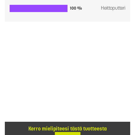
Heittoputteri
100 %
Kerro mielipiteesi tästä tuotteesta