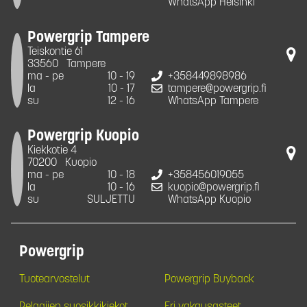
WhatsApp Helsinki
Powergrip Tampere
Teiskontie 61
33560
Tampere
ma - pe
10 - 19
+358449898986
la
10 - 17
tampere@powergrip.fi
su
12 - 16
WhatsApp Tampere
Powergrip Kuopio
Kiekkotie 4
70200
Kuopio
ma - pe
10 - 18
+358456019055
la
10 - 16
kuopio@powergrip.fi
su
SULJETTU
WhatsApp Kuopio
Powergrip
Tuotearvostelut
Powergrip Buyback
Pelaajien suosikkikiekot
Eri vakausasteet