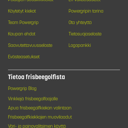
Käytetyt kiekot
Powergripin tarina
Team Powergrip
Ota yhteyttä
Kaupan ehdot
Tietosuojaseloste
Saavutettavuusseloste
Logopankki
Evästeasetukset
Tietoa frisbeegolfista
Powergrip Blog
Vinkkejä frisbeegolfaajalle
Apua frisbeegolfkiekon valintaan
Frisbeegolfkiekkojen muovilaadut
Väri- ja painovalitsimen käyttö