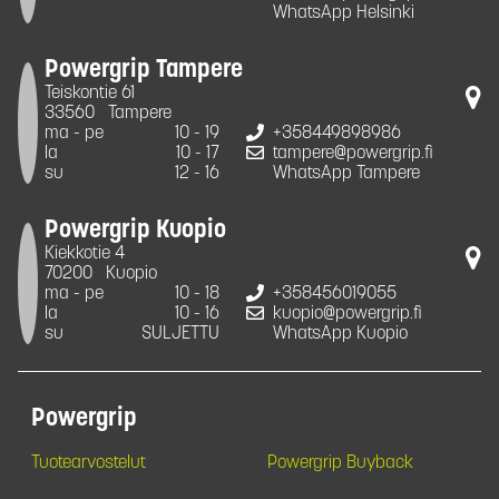
WhatsApp Helsinki
Powergrip Tampere
Teiskontie 61
33560
Tampere
ma - pe
10 - 19
+358449898986
la
10 - 17
tampere@powergrip.fi
su
12 - 16
WhatsApp Tampere
Powergrip Kuopio
Kiekkotie 4
70200
Kuopio
ma - pe
10 - 18
+358456019055
la
10 - 16
kuopio@powergrip.fi
su
SULJETTU
WhatsApp Kuopio
Powergrip
Tuotearvostelut
Powergrip Buyback