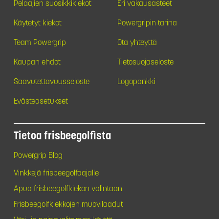
Pelaajien suosikkikiekot
Eri vakausasteet
Käytetyt kiekot
Powergripin tarina
Team Powergrip
Ota yhteyttä
Kaupan ehdot
Tietosuojaseloste
Saavutettavuusseloste
Logopankki
Evästeasetukset
Tietoa frisbeegolfista
Powergrip Blog
Vinkkejä frisbeegolfaajalle
Apua frisbeegolfkiekon valintaan
Frisbeegolfkiekkojen muovilaadut