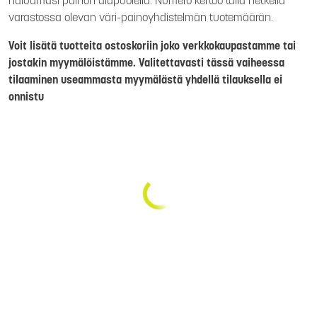
haluamasi painon alapuolella. Numero kertoo tällä hetkellä
varastossa olevan väri-painoyhdistelmän tuotemäärän.
Voit lisätä tuotteita ostoskoriin joko verkkokaupastamme tai
jostakin myymälöistämme. Valitettavasti tässä vaiheessa
tilaaminen useammasta myymälästä yhdellä tilauksella ei
onnistu