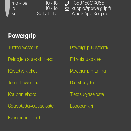
ma - pe
10 - 18
+358456019055
la
10 - 16
kuopio@powergrip.fi
su
SULJETTU
WhatsApp Kuopio
Powergrip
Tuotearvostelut
Powergrip Buyback
Pelaajien suosikkikiekot
Eri vakausasteet
Käytetyt kiekot
Powergripin tarina
Team Powergrip
Ota yhteyttä
Kaupan ehdot
Tietosuojaseloste
Saavutettavuusseloste
Logopankki
Evästeasetukset