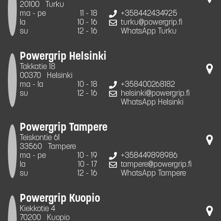
20100
Turku
ma - pe
11 - 18
+358442434925
la
10 - 16
turku@powergrip.fi
su
12 - 16
WhatsApp Turku
Powergrip Helsinki
Takkatie 18
00370
Helsinki
ma - la
10 - 18
+358400268182
su
12 - 16
helsinki@powergrip.fi
WhatsApp Helsinki
Powergrip Tampere
Teiskontie 61
33560
Tampere
ma - pe
10 - 19
+358449898986
la
10 - 17
tampere@powergrip.fi
su
12 - 16
WhatsApp Tampere
Powergrip Kuopio
Kiekkotie 4
70200
Kuopio