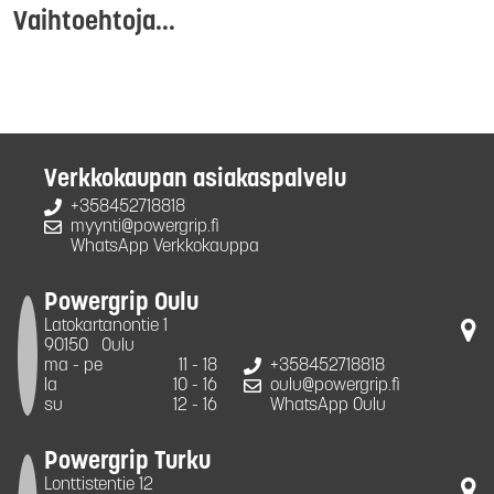
Vaihtoehtoja...
Verkkokaupan asiakaspalvelu
+358452718818
myynti@powergrip.fi
WhatsApp Verkkokauppa
Powergrip Oulu
Latokartanontie 1
90150
Oulu
ma - pe
11 - 18
+358452718818
la
10 - 16
oulu@powergrip.fi
su
12 - 16
WhatsApp Oulu
Powergrip Turku
Lonttistentie 12