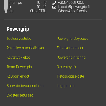
ma - pe
10 - 18
+358456019055
la
10 - 16
kuopio@powergrip.fi
su
SULJETTU
WhatsApp Kuopio
Powergrip
Tuotearvostelut
Powergrip Buyback
Pelaajien suosikkikiekot
Eri vakausasteet
Käytetyt kiekot
Powergripin tarina
Team Powergrip
Ota yhteyttä
Kaupan ehdot
Tietosuojaseloste
Saavutettavuusseloste
Logopankki
Evästeasetukset