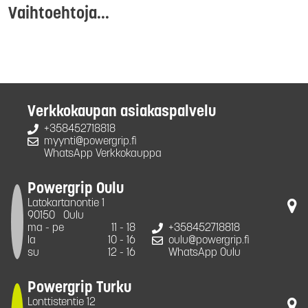
Vaihtoehtoja...
Verkkokaupan asiakaspalvelu
+358452718818
myynti@powergrip.fi
WhatsApp Verkkokauppa
Powergrip Oulu
Latokartanontie 1
90150
Oulu
ma - pe
11 - 18
+358452718818
la
10 - 16
oulu@powergrip.fi
su
12 - 16
WhatsApp Oulu
Powergrip Turku
Lonttistentie 12