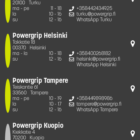
20100
Turku
ma - pe
11 - 18
+358442434925
la
10 - 16
turku@powergrip.fi
su
12 - 16
WhatsApp Turku
Powergrip Helsinki
Takkatie 18
00370
Helsinki
ma - la
10 - 18
+358400268182
su
12 - 16
helsinki@powergrip.fi
WhatsApp Helsinki
Powergrip Tampere
Teiskontie 61
33560
Tampere
ma - pe
10 - 19
+358449898986
la
10 - 17
tampere@powergrip.fi
su
12 - 16
WhatsApp Tampere
Powergrip Kuopio
Kiekkotie 4
70200
Kuopio