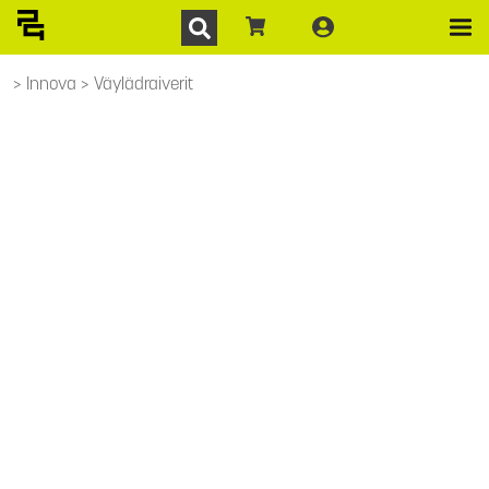
Innova
Väylädraiverit