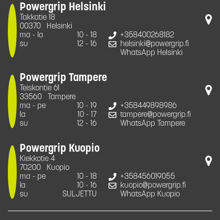
Powergrip Helsinki
Takkatie 18
00370
Helsinki
ma - la
10 - 18
+358400268182
su
12 - 16
helsinki@powergrip.fi
WhatsApp Helsinki
Powergrip Tampere
Teiskontie 61
33560
Tampere
ma - pe
10 - 19
+358449898986
la
10 - 17
tampere@powergrip.fi
su
12 - 16
WhatsApp Tampere
Powergrip Kuopio
Kiekkotie 4
70200
Kuopio
ma - pe
10 - 18
+358456019055
la
10 - 16
kuopio@powergrip.fi
su
SULJETTU
WhatsApp Kuopio