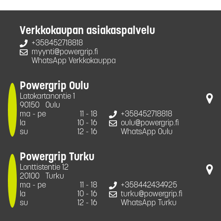
Verkkokaupan asiakaspalvelu
+358452718818
myynti@powergrip.fi
WhatsApp Verkkokauppa
Powergrip Oulu
Latokartanontie 1
90150
Oulu
ma - pe
11 - 18
+358452718818
la
10 - 16
oulu@powergrip.fi
su
12 - 16
WhatsApp Oulu
Powergrip Turku
Lonttistentie 12
20100
Turku
ma - pe
11 - 18
+358442434925
la
10 - 16
turku@powergrip.fi
su
12 - 16
WhatsApp Turku