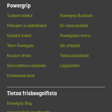
Powergrip
Tuotearvostelut
Powergrip Buyback
Pelaajien suosikkikiekot
Eri vakausasteet
Käytetyt kiekot
Powergripin tarina
Team Powergrip
Ota yhteyttä
Kaupan ehdot
Tietosuojaseloste
Saavutettavuusseloste
Logopankki
Evästeasetukset
Tietoa frisbeegolfista
Powergrip Blog