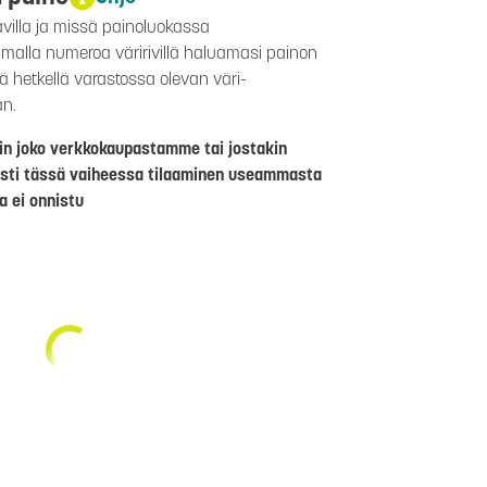
avilla ja missä painoluokassa
aamalla numeroa väririvillä haluamasi painon
lä hetkellä varastossa olevan väri-
än.
riin joko verkkokaupastamme tai jostakin
sti tässä vaiheessa tilaaminen useammasta
a ei onnistu