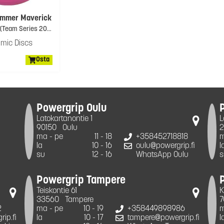
limmer Maverick
Zach Melton (Team Series 2021) Volume 1
mic Discs
Osta
Powergrip Oulu
Latokartanontie 1
L
90150
Oulu
2
ma - pe
11 - 18
+358452718818
m
la
10 - 16
oulu@powergrip.fi
l
su
12 - 16
WhatsApp Oulu
s
Powergrip Tampere
Teiskontie 61
K
33560
Tampere
7
2
ma - pe
10 - 19
+358449898986
m
ip.fi
la
10 - 17
tampere@powergrip.fi
l