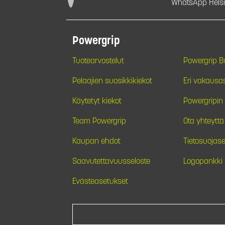
WhatsApp Helsi
Powergrip
Tuotearvostelut
Powergrip 
Pelaajien suosikkikiekot
Eri vakausa
Käytetyt kiekot
Powergripin 
Team Powergrip
Ota yhteyttä
Kaupan ehdot
Tietosuojase
Saavutettavuusseloste
Logopankki
Evästeasetukset