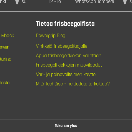
nki
su
12 - 16
WhatsApp Tampere
s
Tietoa frisbeegolfista
Buyback
Powergrip Blog
Vinkkejä frisbeegolfaajalle
steet
Apua frisbeegolfkiekon valintaan
tarina
Frisbeegolfkiekkojen muovilaadut
Väri- ja painovalitsimen käyttö
loste
Mitä TechDiscin heittodata tarkoittaa?
Takaisin ylös