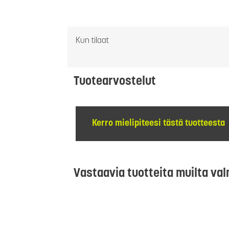
Kun tilaat
Tuotearvostelut
Kerro mielipiteesi tästä tuotteesta
Vastaavia tuotteita muilta val