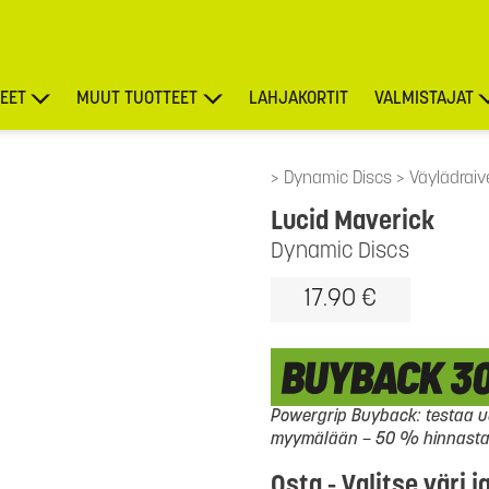
EET
MUUT TUOTTEET
LAHJAKORTIT
VALMISTAJAT
TARJOUKSET
Dynamic Discs
Väylädraive
Lucid Maverick
Dynamic Discs
17.90 €
Powergrip Buyback: testaa uu
myymälään – 50 % hinnasta l
Osta - Valitse väri j