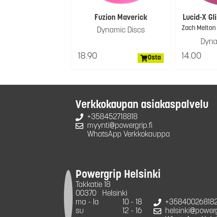
Fuzion Maverick
Lucid-X G
Dynamic Discs
Dyna
18.90
14.00
Osta
Verkkokaupan asiakaspalvelu
+358452718818
myynti@powergrip.fi
WhatsApp Verkkokauppa
Powergrip Helsinki
Takkatie 18
00370
Helsinki
ma - la
10 - 18
+35840026818
su
12 - 16
helsinki@powergr