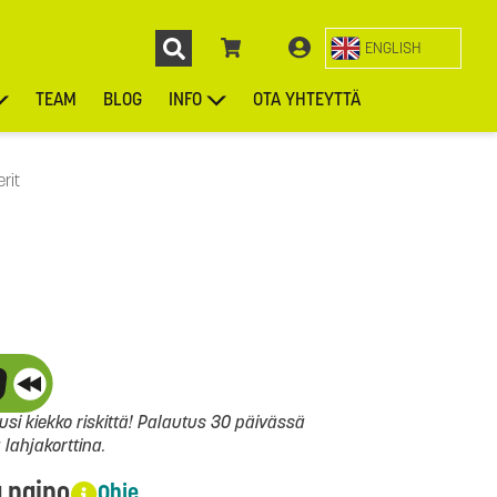
ENGLISH
TEAM
BLOG
INFO
OTA YHTEYTTÄ
ENGL
KIEKOT
LAUKUT
ASUSTEET
MUUT TUOTTEET
rit
si kiekko riskittä! Palautus 30 päivässä
ahjakorttina.
a paino
Ohje