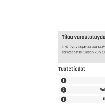
Tilaa varastotäyd
Eikö löydy sopivaa painoa/v
sähköpostiisi viestin kun tu
Tuotetiedot
Val
T