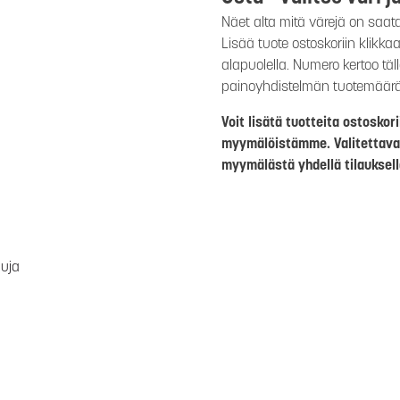
Näet alta mitä värejä on saat
Lisää tuote ostoskoriin klikk
alapuolella. Numero kertoo täl
painoyhdistelmän tuotemäär
Voit lisätä tuotteita ostosko
myymälöistämme. Valitettava
myymälästä yhdellä tilauksell
luja