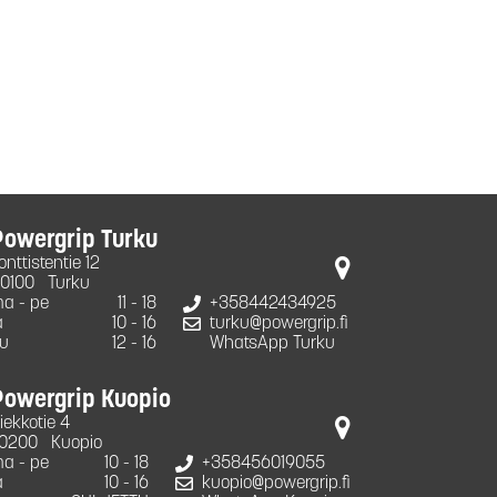
Powergrip Turku
onttistentie 12
0100
Turku
a - pe
11 - 18
+358442434925
a
10 - 16
turku@powergrip.fi
u
12 - 16
WhatsApp Turku
Powergrip Kuopio
iekkotie 4
0200
Kuopio
a - pe
10 - 18
+358456019055
a
10 - 16
kuopio@powergrip.fi