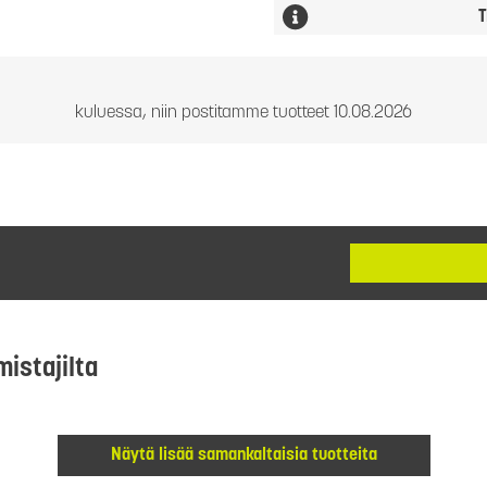
T
kuluessa, niin postitamme tuotteet 10.08.2026
mistajilta
Näytä lisää samankaltaisia tuotteita